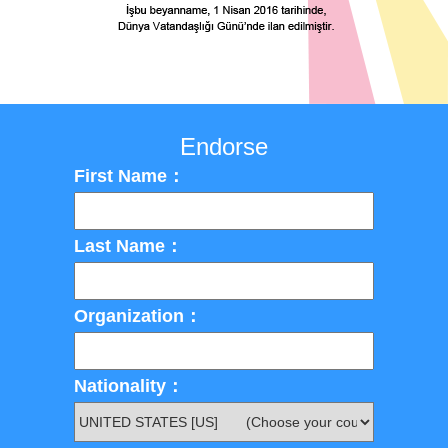
Endorse
First Name：
Last Name：
Organization：
Nationality：