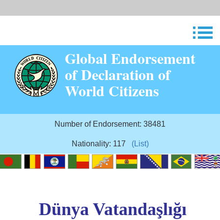
Global Endorsement
of Declaration of
World Citizens
Number of Endorsement: 38481
Nationality: 117
(List)
Dünya Vatandaşlığı