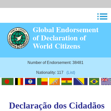
Global Endorsement
of Declaration of
World Citizens
Number of Endorsement: 38481
Nationality: 117
(List)
Declaração dos Cidadãos