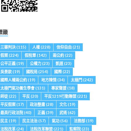
標籤
三審判決
(115)
人權
(228)
信仰自由
(21)
假案
(224)
假稅單
(142)
兩公約
(22)
公平正義
(19)
公權力
(23)
凱道
(23)
吳景欽
(19)
國稅局
(254)
國際
(22)
國際人權兩公約
(19)
地方陳情
(34)
太極門
(242)
太極門氣功養生學會
(131)
專家聲援
(18)
師徒
(22)
平反
(20)
平反1219行動聯盟
(221)
平反假案
(17)
政治整肅
(28)
文化
(19)
最高行政法院
(40)
正義
(39)
武術
(62)
民主
(19)
民主法治
(57)
氣功
(56)
法務部
(19)
法稅改革
(24)
法稅改革聯盟
(221)
監察院
(23)