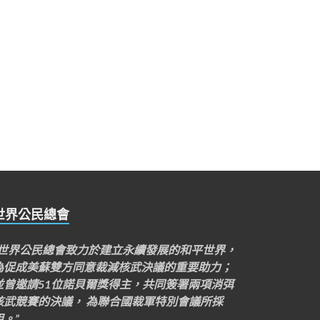
世界公民總會
“世界公民總會致力於建立永續發展的和平世界，
為促成美蘇雙方同意裁減核武決議的重要助力；
並曾邀請51位諾貝爾獎得主，共同簽署兩項消弭
核武競賽的決議， 為聯合國裁軍特別會議所採
用。”