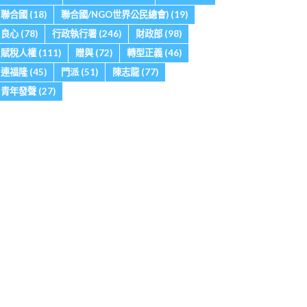
聯合國
(18)
聯合國/NGO世界公民總會)
(19)
良心
(78)
行政執行署
(246)
財政部
(98)
賦稅人權
(111)
贈與
(72)
轉型正義
(46)
連福隆
(45)
門派
(51)
陳志龍
(77)
青年發聲
(27)