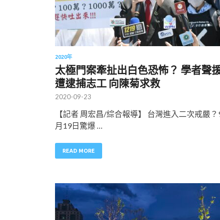
2020年
太極門案牽扯出白色恐怖？ 學者聲
遭逮捕志工 向陳菊求救
2020-09-23
【記者 周宏昌/綜合報導】 台灣進入二次戒嚴？
月19日驚爆 …
READ MORE