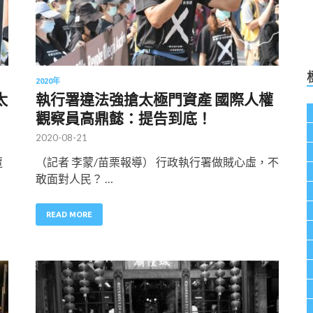
2020年
太
執行署違法強搶太極門資產 國際人權
觀察員高鼎懿：提告到底！
2020-08-21
遭
（記者 李蒙/苗栗報導） 行政執行署做賊心虛，不
敢面對人民？ …
READ MORE