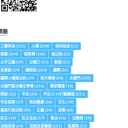
標籤
三審判決
(115)
人權
(228)
信仰自由
(21)
假案
(224)
假稅單
(142)
兩公約
(22)
公平正義
(19)
公權力
(23)
凱道
(23)
吳景欽
(19)
國稅局
(254)
國際
(22)
國際人權兩公約
(19)
地方陳情
(34)
太極門
(242)
太極門氣功養生學會
(131)
專家聲援
(18)
師徒
(22)
平反
(20)
平反1219行動聯盟
(221)
平反假案
(17)
政治整肅
(28)
文化
(19)
最高行政法院
(40)
正義
(39)
武術
(62)
民主
(19)
民主法治
(57)
氣功
(56)
法務部
(19)
法稅改革
(24)
法稅改革聯盟
(221)
監察院
(23)