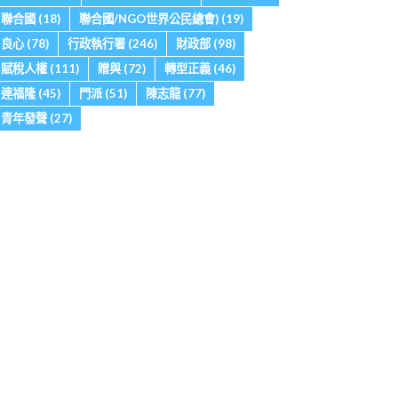
聯合國
(18)
聯合國/NGO世界公民總會)
(19)
良心
(78)
行政執行署
(246)
財政部
(98)
賦稅人權
(111)
贈與
(72)
轉型正義
(46)
連福隆
(45)
門派
(51)
陳志龍
(77)
青年發聲
(27)