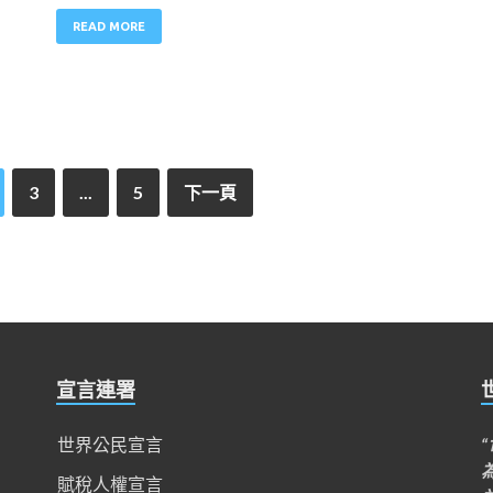
READ MORE
3
...
5
下一頁
宣言連署
世界公民宣言
賦稅人權宣言