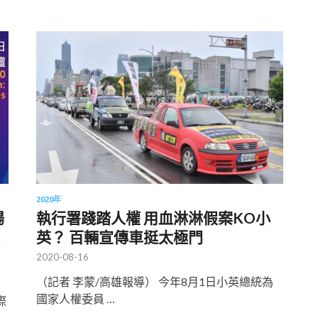
2020年
場
執行署踐踏人權 用血淋淋假案KO小
英？ 百輛宣傳車挺太極門
2020-08-16
（記者 李蒙/高雄報導） 今年8月1日小英總統為
國家人權委員 …
際