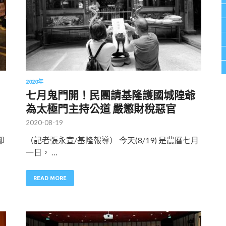
2020年
七月鬼門開！民團請基隆護國城隍爺
為太極門主持公道 嚴懲財稅惡官
2020-08-19
卻
（記者張永宣/基隆報導） 今天(8/19) 是農曆七月
一日， …
READ MORE