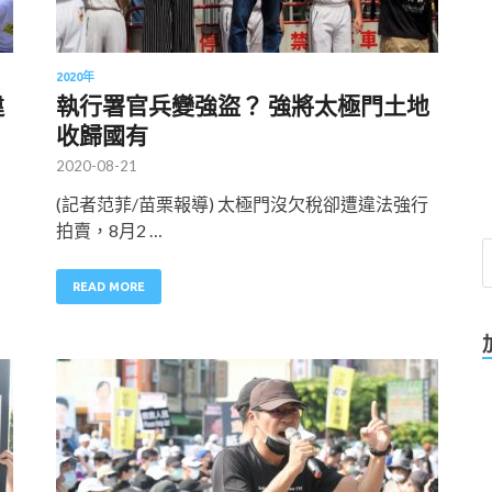
2020年
違
執行署官兵變強盜？ 強將太極門土地
收歸國有
2020-08-21
(記者范菲/苗栗報導) 太極門沒欠稅卻遭違法強行
拍賣，8月2 …
READ MORE