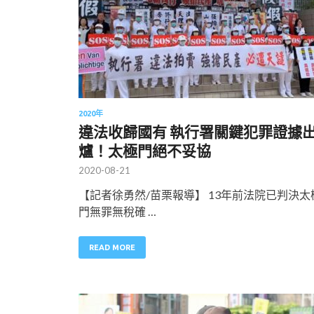
2020年
違法收歸國有 執行署關鍵犯罪證據
爐！太極門絕不妥協
2020-08-21
【記者徐勇然/苗栗報導】 13年前法院已判決太
門無罪無稅確 …
READ MORE