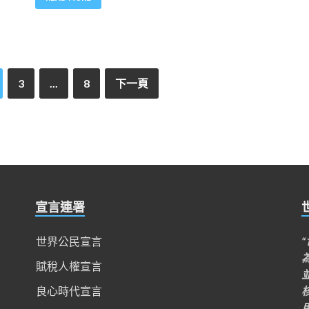
3
...
8
下一頁
宣言連署
世界公民宣言
賦稅人權宣言
良心時代宣言