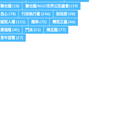
聯合國
(18)
聯合國/NGO世界公民總會)
(19)
良心
(78)
行政執行署
(246)
財政部
(98)
賦稅人權
(111)
贈與
(72)
轉型正義
(46)
連福隆
(45)
門派
(51)
陳志龍
(77)
青年發聲
(27)