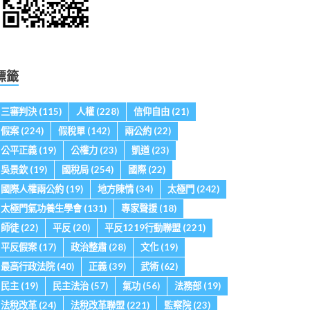
標籤
三審判決
(115)
人權
(228)
信仰自由
(21)
假案
(224)
假稅單
(142)
兩公約
(22)
公平正義
(19)
公權力
(23)
凱道
(23)
吳景欽
(19)
國稅局
(254)
國際
(22)
國際人權兩公約
(19)
地方陳情
(34)
太極門
(242)
太極門氣功養生學會
(131)
專家聲援
(18)
師徒
(22)
平反
(20)
平反1219行動聯盟
(221)
平反假案
(17)
政治整肅
(28)
文化
(19)
最高行政法院
(40)
正義
(39)
武術
(62)
民主
(19)
民主法治
(57)
氣功
(56)
法務部
(19)
法稅改革
(24)
法稅改革聯盟
(221)
監察院
(23)