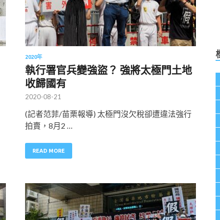
2020年
執行署官兵變強盜？ 強將太極門土地
收歸國有
2020-08-21
(記者范菲/苗栗報導) 太極門沒欠稅卻遭違法強行
拍賣，8月2 …
READ MORE