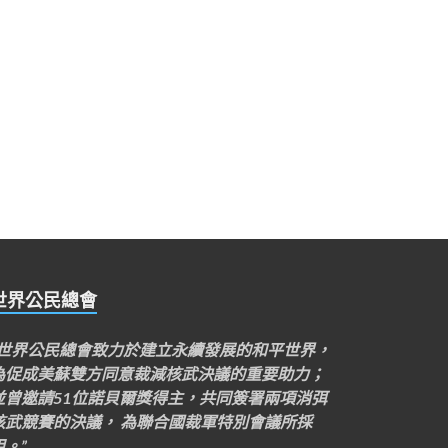
世界公民總會
“世界公民總會致力於建立永續發展的和平世界，
為促成美蘇雙方同意裁減核武決議的重要助力；
並曾邀請51位諾貝爾獎得主，共同簽署兩項消弭
核武競賽的決議， 為聯合國裁軍特別會議所採
用。”