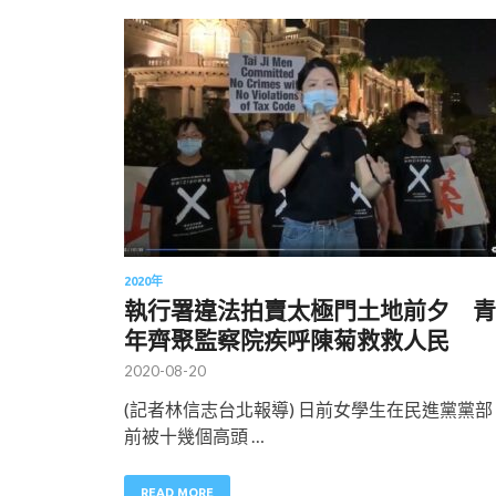
2020年
執行署違法拍賣太極門土地前夕 青
年齊聚監察院疾呼陳菊救救人民
2020-08-20
(記者林信志台北報導) 日前女學生在民進黨黨部
前被十幾個高頭 …
READ MORE