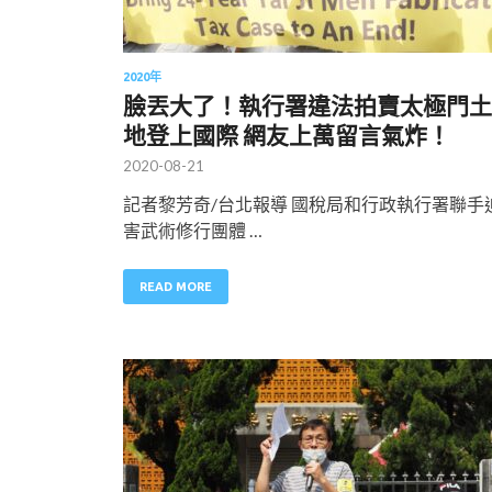
2020年
臉丟大了！執行署違法拍賣太極門土
地登上國際 網友上萬留言氣炸！
2020-08-21
記者黎芳奇/台北報導 國稅局和行政執行署聯手
害武術修行團體 …
READ MORE