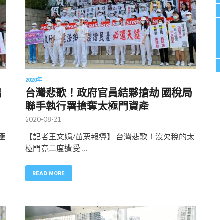
2020年
出
台灣悲歌！政府官員結夥搶劫 國稅局
聯手執行署搶奪太極門資產
2020-08-21
極
【記者王文娟/苗栗報導】 台灣悲歌！沒欠稅的太
極門竟二度遭受 …
READ MORE