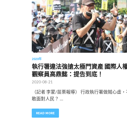
2020年
執行署違法強搶太極門資產 國際人
觀察員高鼎懿：提告到底！
2020-08-21
（記者 李蒙/苗栗報導） 行政執行署做賊心虛，
敢面對人民？ …
READ MORE