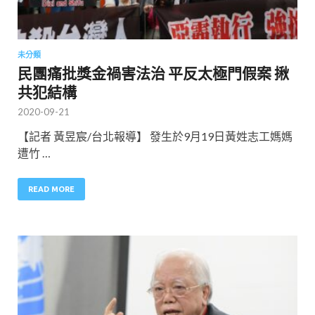
未分類
民團痛批獎金禍害法治 平反太極門假案 揪
共犯結構
2020-09-21
【記者 黃昱宸/台北報導】 發生於9月19日黃姓志工媽媽
遭竹 …
READ MORE