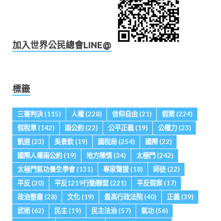
加入世界公民總會LINE@
標籤
三審判決
(115)
人權
(228)
信仰自由
(21)
假案
(224)
假稅單
(142)
兩公約
(22)
公平正義
(19)
公權力
(23)
凱道
(23)
吳景欽
(19)
國稅局
(254)
國際
(22)
國際人權兩公約
(19)
地方陳情
(34)
太極門
(242)
太極門氣功養生學會
(131)
專家聲援
(18)
師徒
(22)
平反
(20)
平反1219行動聯盟
(221)
平反假案
(17)
政治整肅
(28)
文化
(19)
最高行政法院
(40)
正義
(39)
武術
(62)
民主
(19)
民主法治
(57)
氣功
(56)