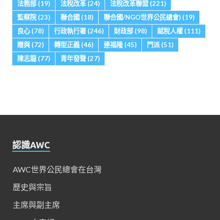
法務部
(19)
法稅改革
(24)
法稅改革聯盟
(221)
監察院
(23)
聯合國
(18)
聯合國/NGO世界公民總會)
(19)
良心
(78)
行政執行署
(246)
財政部
(98)
賦稅人權
(111)
贈與
(72)
轉型正義
(46)
連福隆
(45)
門派
(51)
陳志龍
(77)
青年發聲
(27)
認識AWC
AWC世界公民總會在台灣
歷史與宗旨
主席與副主席