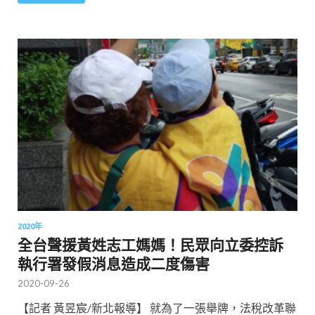
2020年
全台聲援黃姓志工媽媽！民眾向立委控訴
執行署發假消息造成二度傷害
2020-09-26
【記者 黃昱宸/新北報導】 就為了一張舉牌，法稅改革聯