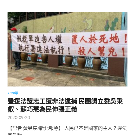
2020年
聲援法盟志工遭非法逮捕 民團請立委吳秉
叡、蘇巧慧為民伸張正義
2020-09-20
【記者 黃昱宸/新北報導】 人民已不是國家的主人？違法