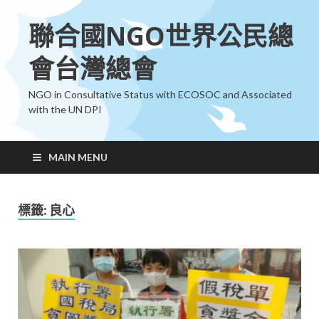
聯合國NGO世界公民總
會台灣總會
NGO in Consultative Status with ECOSOC and Associated
with the UN DPI
MAIN MENU
標籤:
良心