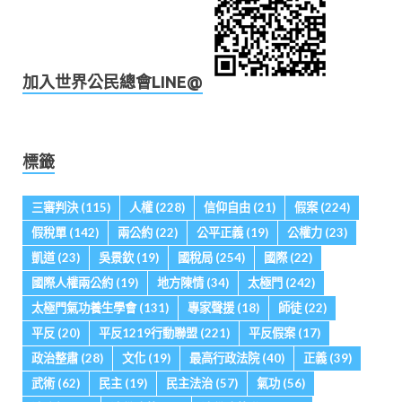
加入世界公民總會LINE@
標籤
三審判決
(115)
人權
(228)
信仰自由
(21)
假案
(224)
假稅單
(142)
兩公約
(22)
公平正義
(19)
公權力
(23)
凱道
(23)
吳景欽
(19)
國稅局
(254)
國際
(22)
國際人權兩公約
(19)
地方陳情
(34)
太極門
(242)
太極門氣功養生學會
(131)
專家聲援
(18)
師徒
(22)
平反
(20)
平反1219行動聯盟
(221)
平反假案
(17)
政治整肅
(28)
文化
(19)
最高行政法院
(40)
正義
(39)
武術
(62)
民主
(19)
民主法治
(57)
氣功
(56)