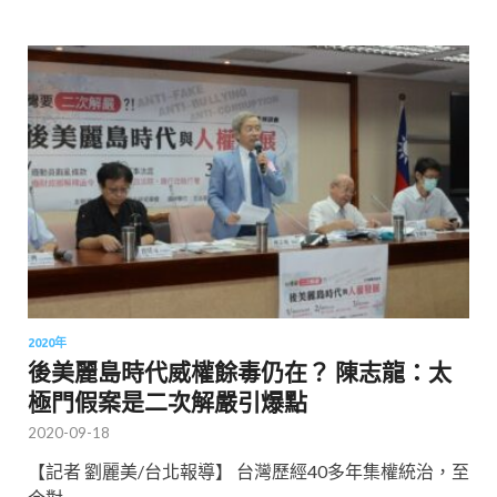
2020年
後美麗島時代威權餘毒仍在？ 陳志龍：太
極門假案是二次解嚴引爆點
2020-09-18
【記者 劉麗美/台北報導】 台灣歷經40多年集權統治，至