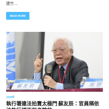
遭竹 …
READ MORE
2020年
執行署違法拍賣太極門 蘇友辰：官員稱依