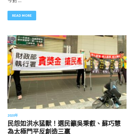
今對 …
READ MORE
2020年
民怨如洪水猛獸！選民籲吳秉叡、蘇巧慧
為太極門平反創造三贏