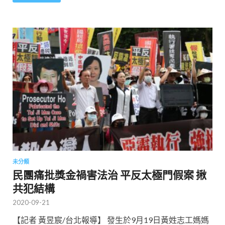
未分類
民團痛批獎金禍害法治 平反太極門假案 揪
共犯結構
2020-09-21
【記者 黃昱宸/台北報導】 發生於9月19日黃姓志工媽媽