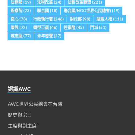
法務部
(19)
法稅改革
(24)
法稅改革聯盟
(221)
監察院
(23)
聯合國
(18)
聯合國/NGO世界公民總會)
(19)
良心
(78)
行政執行署
(246)
財政部
(98)
賦稅人權
(111)
贈與
(72)
轉型正義
(46)
連福隆
(45)
門派
(51)
陳志龍
(77)
青年發聲
(27)
認識AWC
AWC世界公民總會在台灣
歷史與宗旨
主席與副主席