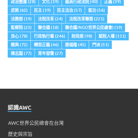
政治整肅
(28)
文化
(19)
最高行政法院
(40)
正義
(39)
武術
(62)
民主
(19)
民主法治
(57)
氣功
(56)
法務部
(19)
法稅改革
(24)
法稅改革聯盟
(221)
監察院
(23)
聯合國
(18)
聯合國/NGO世界公民總會)
(19)
良心
(78)
行政執行署
(246)
財政部
(98)
賦稅人權
(111)
贈與
(72)
轉型正義
(46)
連福隆
(45)
門派
(51)
陳志龍
(77)
青年發聲
(27)
認識AWC
AWC世界公民總會在台灣
歷史與宗旨