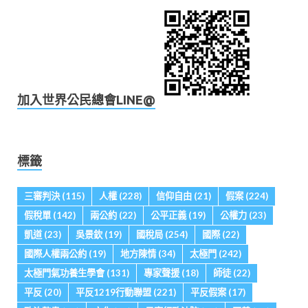
加入世界公民總會LINE@
標籤
三審判決
(115)
人權
(228)
信仰自由
(21)
假案
(224)
假稅單
(142)
兩公約
(22)
公平正義
(19)
公權力
(23)
凱道
(23)
吳景欽
(19)
國稅局
(254)
國際
(22)
國際人權兩公約
(19)
地方陳情
(34)
太極門
(242)
太極門氣功養生學會
(131)
專家聲援
(18)
師徒
(22)
平反
(20)
平反1219行動聯盟
(221)
平反假案
(17)