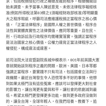
求：包括稅捐侵犯行政之補徵及裁罰程序，稽徵機關自
始未調查、未予當事人陳述意見、未依法律程序報經核
准(例如所得稅法第83條之1須報經財政部核准)等明顯重
大之程序瑕疵，呼籲司法應維護稅捐正當程序之核心價
值，「正當法律程序」是國際人權之普世價值，程序合
法性與實體真實性之法律價值，應同等重要，且在民、
刑、行政訴訟及行政程序均需確實落實。強調正當程序
是法治國家之核心價值，公權力違背正當法律程序之人
權侵犯，構成違法或違憲。
前司法院大法官暨副院長城仲模表示，801年前英國大憲
章就開始談到程序正義的問題，歐洲、美國、日本等都
強調正當程序，要實踐不只有司法，包括國會立法與行
政機關。最近台灣發生令人恐慌等多不好的事情，他想
到如果太極門沒有這些冤案，應該可以發揮更大對社會
的影響力，讓台灣更有愛與和平，讓社會的悲劇減到最
低。希望太極門更發揮更多功能，做到更多政府沒做到
的，讓全台灣、全球年輕人，在我們培養、教養下，追