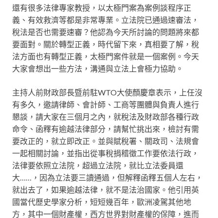
還有很多法律專家教授，以太極門案為案例談程序正
義、有效救濟等都是非常專業。立法院已通過速審法，
稅法是否也需要速審？他認為今天所討論的問題將來都
要面對。關於轉型正義，時代留下來，真相要了解，稅
法方面也有轉型正義，太極門案件就是一個案例。今天
大家會想出一些方法，溝通與立法上會極力協助。
主持人前財政部長暨前駐WTO大使顏慶章表示，上任沒
有多久，邀請律師、會計師、工商等團體與負責人進行
懇談，請大家在三個月之內，就稅法及財政部各種行政
命令、函釋有逾越法律部分，請幫忙挑出來，檢討有需
要改正的，就立即改正。並與賦稅署、關政司、法規會
一起相關討論，並指出從事稅捐稽徵工作要依法行政，
法律要依照立法院，超過立法院，就比立法委員還
大……，因為立法要三讀通過，但解釋函釋五個人左右，
就出去了，如果逾越法律，就不是法治國家。他引用英
國當代歷史學家分析，短短幾百年，歐洲凌駕其他地
方，其中一個財產權，西方世界對財產權的保障，進而