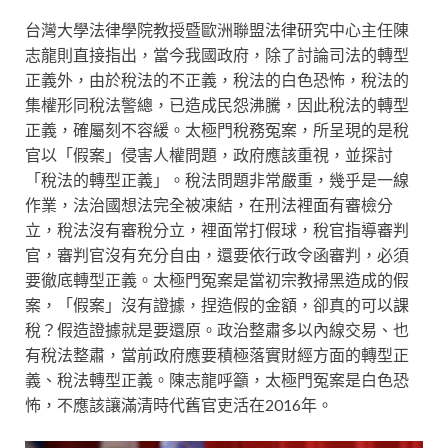
台灣大學法律學院教授暨歐洲聯盟法律研究中心主任陳
志龍則直接指出，當今我國政府，除了討論司法的轉型
正義外，由於稅法的不正義，稅法的白色恐怖，稅法的
集權形同稅法警總，已造成民怨沸騰，因此稅法的轉型
正義，確屬刻不容緩。太極門稅務冤案，所呈現的是稅
官以「假案」侵害人權問題，政府應該重視，並探討
「稅法的轉型正義」。稅法問題非常嚴重，幾乎是一線
作業，法治國想法完全被凍結，在刑法裡面有審檢分
立，稅法沒有審稅分立，裡面常打假球，稅官指導審判
官，審判官沒有充分自由，還要依行政令函審判，必須
要徹底轉型正義。太極門冤案是當初宗教掃黑造成的假
案，「假案」沒有證據，捏造假的金額，卻真的可以課
稅？假造證據就是要還原。政治整肅多以內線交易、也
有稅法整肅，當前政府應要積極落實財經方面的轉型正
義、稅法轉型正義。陳志龍呼籲，太極門冤案是白色恐
怖，不應該讓滿清時代舊官吏活在2016年。