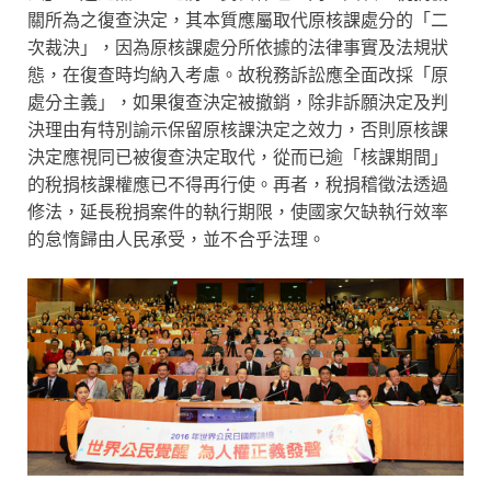
關所為之復查決定，其本質應屬取代原核課處分的「二
次裁決」，因為原核課處分所依據的法律事實及法規狀
態，在復查時均納入考慮。故稅務訴訟應全面改採「原
處分主義」，如果復查決定被撤銷，除非訴願決定及判
決理由有特別諭示保留原核課決定之效力，否則原核課
決定應視同已被復查決定取代，從而已逾「核課期間」
的稅捐核課權應已不得再行使。再者，稅捐稽徵法透過
修法，延長稅捐案件的執行期限，使國家欠缺執行效率
的怠惰歸由人民承受，並不合乎法理。