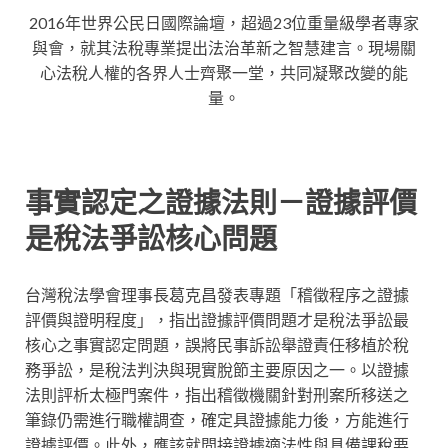
2016年世界公民日國際論壇，超過23位重量級學者專家
與會，就其法稅專業提出法治革新之智慧建言。現場關
心法稅人權的各界人士齊聚一堂，共同凝聚改變的能
量。
事實認定之證據法則－證據評價
是稅法爭訟核心問題
台灣稅法學會理事長葛克昌發表專題「稽徵程序之證據
評價與證明程度」，指出證據評價問題才是稅法爭訟最
核心之事實認定問題，誤將民事訴訟舉證責任移植於稅
務爭訟，是稅法判決與現實脫節主要原因之一。以證據
法則評析太極門案件，指出稽徵機關針對刑案所移送之
筆錄仍需進行職權調查，確定具證據能力後，方能進行
證據評價。此外，應該就間接證據適法性與具備課稅要