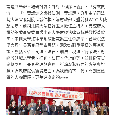
論壇共舉辦三場研討會：針對「程序正義」、「有效救
濟」、「事實認定之證據法則」等議題，分別由前司法
院大法官兼副院長城仲模、前財政部長暨前駐WTO大使
顏慶章、前司法院大法官許玉秀擔任主持人，總統府人
權諮詢委員會委員暨中正大學財經法律系特聘教授黃俊
杰、中興大學法律學系教授兼系主任李惠宗、台灣稅法
學會理事長葛克昌發表專題，還邀請到重量級的專家與
談，囊括人權、司法、法律、刑法、稅法、行政法、財
經等領域之學者、律師、法官、會計師等，並且從真實
案例剖析，兼具學理與實務，祈藉凝聚各界的專業與智
慧，為政府提供寶貴建言，為我們的下一代，開創更優
質的人權環境、更美好安定的未來！