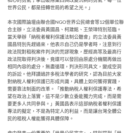
世界公民，都是扭轉世局的希望之光。」
本次國際論壇由聯合國NGO世界公民總會等12個單位聯
合主辦，立法委員黃國昌、柯建銘、王榮璋特別蒞臨。
當天舉辦「納稅者權利保護法制公聽會」的立法委員黃
國昌特別先趕過來，他表示自己仍是學者時，注意到行
政法院對租稅案件判決的荒謬現象，歷經高等及最高行
政法院取得判決後，竟還可以發回由原處分機關再做出
相同內容的處分，無盡循環，判決形同具文，變成空洞
的訴訟。他拜讀過許多稅法學者的研究，認為目前大家
對納稅人權利保護已形成共識，具體上如何獲得實踐，
需要靠法制面的改革。「推動納稅人權利保護專法，希
望在政治上落實，這不是少數立委能獨力完成，而是需
要更多人共同參與。」黃國昌表示這部納稅者權利保護
專法的擬定，不是為特定人的利益，而是讓台灣全體公
民的租稅人權能獲得具體保障。
會中發表一份重要的「世界公民宣言」，特別提到「世