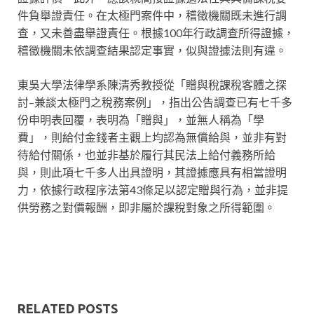
件負舉證責任。在太極門案件中，稽徵機關既未進行調
查，又未善盡舉證責任。根據100年行政調查所得證據，
稽徵機關未依調查結果認定事實，似與證據法則有違。
東吳大學法律學系陳清秀教授從「贈與稅課稅客體之探
討–兼談太極門之稅務案例」，指出公告調查已有七千多
份申明表回覆，表明為「贈與」，並無人稱為「學
費」，則給付金錢者主觀上均認為無償給與，並非有對
待給付關係，也並非基於履行其民法上給付義務所給
與，則此項七千多人出具證明，其證據應具有相當證明
力，依據行政程序法第43條足以認定贈與行為，並非提
供勞務之對價報酬，即非屬於課稅對象之所得範圍。
RELATED POSTS