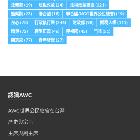
法務部
(19)
法稅改革
(24)
法稅改革聯盟
(221)
監察院
(23)
聯合國
(18)
聯合國/NGO世界公民總會)
(19)
良心
(78)
行政執行署
(246)
財政部
(98)
賦稅人權
(111)
贈與
(72)
轉型正義
(46)
連福隆
(45)
門派
(51)
陳志龍
(77)
青年發聲
(27)
認識AWC
AWC世界公民總會在台灣
歷史與宗旨
主席與副主席