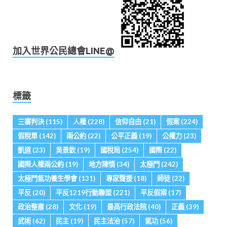
加入世界公民總會LINE@
標籤
三審判決
(115)
人權
(228)
信仰自由
(21)
假案
(224)
假稅單
(142)
兩公約
(22)
公平正義
(19)
公權力
(23)
凱道
(23)
吳景欽
(19)
國稅局
(254)
國際
(22)
國際人權兩公約
(19)
地方陳情
(34)
太極門
(242)
太極門氣功養生學會
(131)
專家聲援
(18)
師徒
(22)
平反
(20)
平反1219行動聯盟
(221)
平反假案
(17)
政治整肅
(28)
文化
(19)
最高行政法院
(40)
正義
(39)
武術
(62)
民主
(19)
民主法治
(57)
氣功
(56)