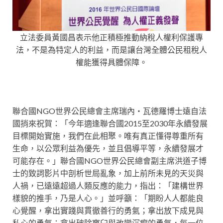
立法委員黃國昌表示他正積極推動納稅人權利保護專
法，不是為特定人的利益，而是讓台灣全體公民租稅人
權能獲得具體保障。
聯合國NGO世界公民總會主席瑞內‧瓦德羅博士遠自法
國捎來祝賀：「今年適逢聯合國2015至2030年永續發展
目標開始實施，我們在此相聚。唯有真正懂得尊重所有
生命，以公眾利益為優先，並且倡導平等，永續發展才
可能存在。」聯合國NGO世界公民總會副主席洪道子博
士的致詞影片中剖析世局亂象，加上前所未見的天災與
人禍，已遠遠超過人類反應的能力，指出：「建構世界
樣貌的推手，乃是人心。」並呼籲：「期盼人人都能良
心覺醒，拿出實踐與貫徹善行的勇氣；拿出放下成見與
私心的勇氣；拿出破除窠臼與改變沉痾的勇氣，每一位