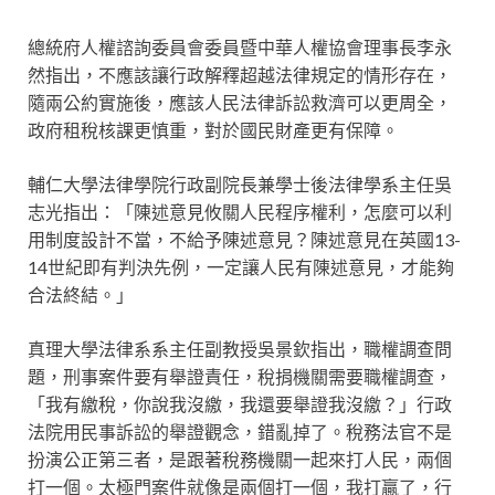
總統府人權諮詢委員會委員暨中華人權協會理事長李永
然指出，不應該讓行政解釋超越法律規定的情形存在，
隨兩公約實施後，應該人民法律訴訟救濟可以更周全，
政府租稅核課更慎重，對於國民財產更有保障。
輔仁大學法律學院行政副院長兼學士後法律學系主任吳
志光指出：「陳述意見攸關人民程序權利，怎麼可以利
用制度設計不當，不給予陳述意見？陳述意見在英國13-
14世紀即有判決先例，一定讓人民有陳述意見，才能夠
合法終結。」
真理大學法律系系主任副教授吳景欽指出，職權調查問
題，刑事案件要有舉證責任，稅捐機關需要職權調查，
「我有繳稅，你說我沒繳，我還要舉證我沒繳？」行政
法院用民事訴訟的舉證觀念，錯亂掉了。稅務法官不是
扮演公正第三者，是跟著稅務機關一起來打人民，兩個
打一個。太極門案件就像是兩個打一個，我打贏了，行