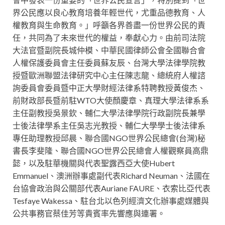
界公民應以良心教育培養年輕世代，尤重品德教育、人
權教育與生命教育。」呼籲各界善盡一份世界公民的責
任，共同為了未來世代的權益，奉獻心力。由前司法院
大法官暨副院長城仲模、中華民國律師公會全國聯合會
人權保護委員會主任委員蘇友辰、台灣大學法律學院教
授暨歐洲聯盟法律研究中心主任陳志龍、總統府人權諮
詢委員會委員暨中正大學財經法律系特聘教授黃俊杰、
前財政部長暨前駐WTO大使顏慶章、真理大學法律系系
主任副教授吳景欽、輔仁大學法律學院行政副院長兼學
士後法律學系主任吳志光教授、輔仁大學學士後法律系
專任助理教授邱晨、聯合國NGO世界公民總會(台灣)秘
書長李斐隆、聯合國NGO世界公民總會人權觀察員高鼎
懿，以及駐華機關與代表聖露西亞大使Hubert
Emmanuel、澳洲辦事處副代表Richard Neuman、法國在
台協會政治與公關部代表Auriane FAURE、衣索比亞代表
Tesfaye Wakessa、駐台北以色列經濟文化辦事處媒體與
公共事務官蔡佳芳等貴賓率先響應與連署。