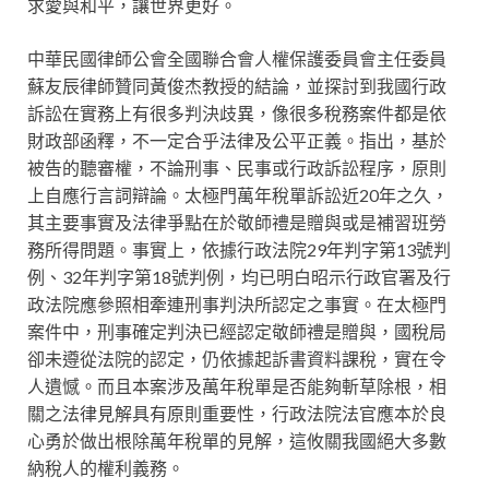
求愛與和平，讓世界更好。
中華民國律師公會全國聯合會人權保護委員會主任委員
蘇友辰律師贊同黃俊杰教授的結論，並探討到我國行政
訴訟在實務上有很多判決歧異，像很多稅務案件都是依
財政部函釋，不一定合乎法律及公平正義。指出，基於
被告的聽審權，不論刑事、民事或行政訴訟程序，原則
上自應行言詞辯論。太極門萬年稅單訴訟近20年之久，
其主要事實及法律爭點在於敬師禮是贈與或是補習班勞
務所得問題。事實上，依據行政法院29年判字第13號判
例、32年判字第18號判例，均已明白昭示行政官署及行
政法院應參照相牽連刑事判決所認定之事實。在太極門
案件中，刑事確定判決已經認定敬師禮是贈與，國稅局
卻未遵從法院的認定，仍依據起訴書資料課稅，實在令
人遺憾。而且本案涉及萬年稅單是否能夠斬草除根，相
關之法律見解具有原則重要性，行政法院法官應本於良
心勇於做出根除萬年稅單的見解，這攸關我國絕大多數
納稅人的權利義務。