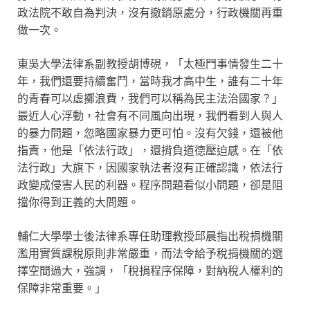
政法院不敢自為判決，沒有撤銷原處分，行政機關再重
做一次。
東吳大學法律系副教授胡博硯，「太極門事情發生二十
年，我們還要持續奮鬥，當時我才高中生，誰有二十年
的青春可以虛擲浪費，我們可以稱為民主法治國家？」
最近人心浮動，社會有不同風向出現，我們看到人與人
的暴力問題，忽略國家暴力更可怕。沒有欠錢，還被他
指責，他是「依法行政」，還揹負道德壓迫感。在「依
法行政」大旗下，因國家執法者沒有正確認識，依法行
政變成侵害人民的利器。程序問題看似小問題，卻是阻
擋你得到正義的大問題。
輔仁大學學士後法律系專任助理教授邱晨指出稅捐機關
濫用實質課稅原則非常嚴重，而法令給予稅捐機關的選
擇空間過大，強調，「稅捐程序保障，對納稅人權利的
保障非常重要。」