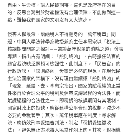
自由、生命權，讓人民被期待，這也是政府存在的目
的。反思台灣對於財產權沒有合理保障，不能做到這一
點，難怪我們國家的文明沒有太大進步。
侵害人權最深，讓納稅人不得翻身的「萬年稅單」問
題，中興大學法律學系教授兼系主任李惠宗以「稅法上
核課期間問題之探討——兼談萬年稅單的消除之道」發表
專題，指出古有明訓：「訟則終凶」，古時擔任法官的
縣官裁決缺乏邏輯可檢證性，此制度下，「民告官」的
行政訴訟，「訟則終凶」毋寧是必然的現象。在現代民
主法治國家的架構下，沒有理由繼續讓「訟則終凶」的
「現象」延續下去。李惠宗指出，國家的賦稅權的正當
性來自於合理公平的稅制及個案賦課過程的合法性。而
賦課過程的合法性之一，即稅捐的核課期間有其限制。
國家財政上的短缺，應從建構公平合理的稅制，減少不
必要的免稅著手；其次，萬年稅單應在制度上尋求解
決，應仿效刑事妥速審判法，制定「稅捐妥速徵收
法」，避免無止盡地將人民當作俎上肉。其次，稅捐機