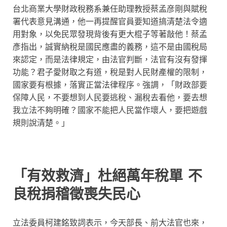
台北商業大學財政稅務系兼任助理教授蔡孟彦剛與賦稅
署代表意見溝通，他一再提醒官員要知道搞清楚法令適
用對象，以免民眾發現背後有更大棍子等著敲他！蔡孟
彥指出，誠實納稅是國民應盡的義務，這不是由國稅局
來認定，而是法律規定，由法官判斷，法官有沒有發揮
功能？君子愛財取之有道，稅是對人民財產權的限制，
國家要有根據，落實正當法律程序。強調，「財政部要
保障人民，不要想到人民要逃稅、漏稅去看他，要去想
我立法不夠明確？國家不能把人民當作壞人，要把遊戲
規則說清楚。」
「有效救濟」杜絕萬年稅單
不
良稅捐稽徵喪失民心
立法委員柯建銘致詞表示，今天部長、前大法官也來，