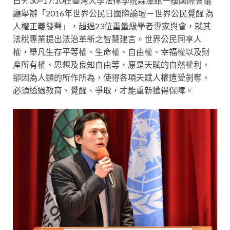
日9: 30~17:10在臺灣大學法律學院霖澤館一樓國際會議
廳舉辦「2016年世界公民日國際論壇－世界公民覺醒 為
人權正義發聲」，超過23位重量級學者專家與會，就其
法稅專業提出法治革新之智慧建言。世界公民同享人
權，舉凡生存平等權、生命權、自由權、幸福權以及財
產所有權、思想及良知自由等，原是天賦的自然權利，
卻因為人類的所作所為，使得各項天賦人權遭受剝奪，
必須透過教育、覺醒、爭取，才能重新獲得保障。