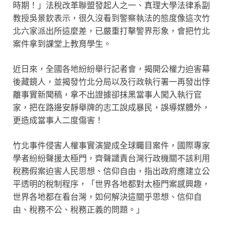
時期！」法稅改革聯盟發起人之一、真理大學法律系副
教授吳景欽表示，很久沒看到警察執法的態度像這次竹
北六家派出所這麼差，已嚴重打擊警界形象，會把竹北
案件拿到課堂上教育學生。
近日來，全國各地紛紛舉行記者會，揭開公權力迫害幕
後藏鏡人，並揭發竹北分局以及行政執行署一再發出悖
離事實新聞稿，拿不出證據卻抹黑當事人闖入執行官
家，把在路邊安靜舉牌的志工說成暴民，誤導媒體外，
更造成當事人二度傷害！
竹北事件侵害人權事實演變成全球矚目案件，國際專家
學者紛紛聲援太極門，齊聲譴責台灣行政機關不該利用
稅務假案迫害人民思想、信仰自由，指出政府應建立公
平透明的稅制程序，「世界各地都對太極門案感興趣，
世界各地都在看台灣，如何解決這關乎思想、信仰自
由、稅務不公、稅務正義的問題。」