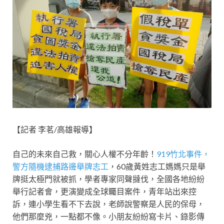
【記者 李茗/高雄報導】
自己的未來自己救，關心人權不分年齡！
919竹北事件，
警方隨機逮捕路邊舉牌志工
，60歲黃姓志工媽媽只是舉
牌挺太極門就被抓，學者專家同聲撻伐，全國各地紛紛
舉行記者會，更演變成全球矚目案件，青年站出來控
訴，連小學生看不下去說，老師說警察是人民的保母，
他們那麼兇，一點都不像。小朋友紛紛寫卡片、錄影傳