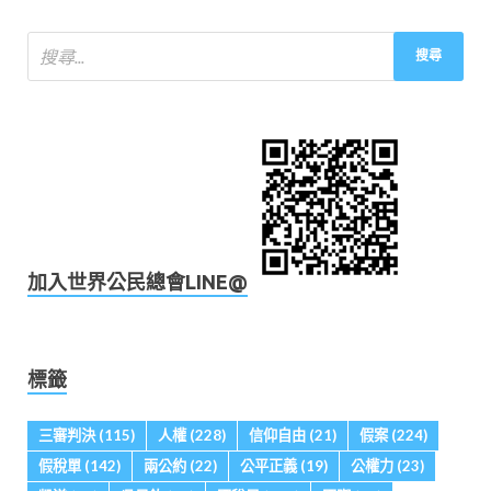
加入世界公民總會LINE@
標籤
三審判決
(115)
人權
(228)
信仰自由
(21)
假案
(224)
假稅單
(142)
兩公約
(22)
公平正義
(19)
公權力
(23)