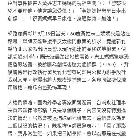
達對事件被害人黃姓志工媽媽的祝福與關心：「警察很
兇不要理他，他會讓您受傷！」「黃媽媽祝您早日走出
創傷！」「祝黃媽媽早日康復，身體健康，加油！」
網路瘋傳影片9月19日當天，60歲黃姓志工媽媽只是站在
路邊，舉牌表達聲援平反太極門假案的訴求，竟遭新竹
縣竹北六家派出所員警以現行犯逮補並移送地檢署，偵
訊超過6小時，隔天凌晨踏出地檢署後，志工媽媽驚嚇恐
懼昏厥送醫，被診斷為創傷後壓力症候群（PTSD），背
後驚傳是行政執行署及竹北警察局濫用公權力聯手設計
栽贓入罪，更爆出將大規模逮捕志工，各界同聲撻伐濫
用職權，痛斥白色恐怖再現！
人權倒退嚕，國內外學者專家同聲譴責！台灣永社理事
長黃帝穎律師怒稱「只是舉個牌子，內容又沒有特別違
法的情況，居然會被逮捕送到地檢署去，這個會以為是
上個世紀的情況！」陳祖祥律師震驚表示：「看了那影
帶，我非常生氣，如果把日期拿掉，會以為那是在戒嚴