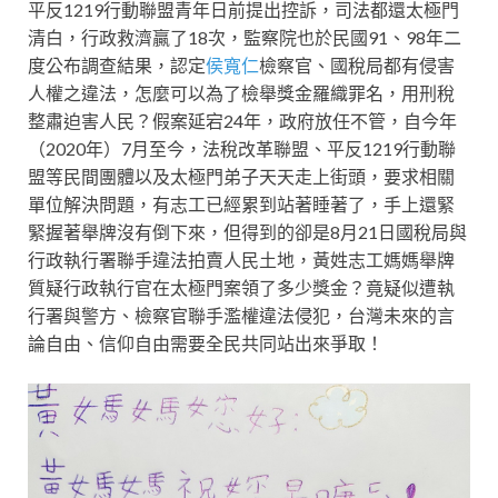
平反1219行動聯盟青年日前提出控訴，司法都還太極門
清白，行政救濟贏了18次，監察院也於民國91、98年二
度公布調查結果，認定
侯寬仁
檢察官、國稅局都有侵害
人權之違法，怎麼可以為了檢舉獎金羅織罪名，用刑稅
整肅迫害人民？假案延宕24年，政府放任不管，自今年
（2020年）7月至今，法稅改革聯盟、平反1219行動聯
盟等民間團體以及太極門弟子天天走上街頭，要求相關
單位解決問題，有志工已經累到站著睡著了，手上還緊
緊握著舉牌沒有倒下來，但得到的卻是8月21日國稅局與
行政執行署聯手違法拍賣人民土地，黃姓志工媽媽舉牌
質疑行政執行官在太極門案領了多少獎金？竟疑似遭執
行署與警方、檢察官聯手濫權違法侵犯，台灣未來的言
論自由、信仰自由需要全民共同站出來爭取！