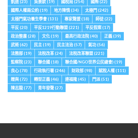
凱道
(23)
吳景欽
(19)
國稅局
(254)
國際
(22)
國際人權兩公約
(19)
地方陳情
(34)
太極門
(242)
太極門氣功養生學會
(131)
專家聲援
(18)
師徒
(22)
平反
(20)
平反1219行動聯盟
(221)
平反假案
(17)
政治整肅
(28)
文化
(19)
最高行政法院
(40)
正義
(39)
武術
(62)
民主
(19)
民主法治
(57)
氣功
(56)
法務部
(19)
法稅改革
(24)
法稅改革聯盟
(221)
監察院
(23)
聯合國
(18)
聯合國/NGO世界公民總會)
(19)
良心
(78)
行政執行署
(246)
財政部
(98)
賦稅人權
(111)
贈與
(72)
轉型正義
(46)
連福隆
(45)
門派
(51)
陳志龍
(77)
青年發聲
(27)