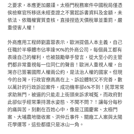
之要求，本應更加嚴謹。太極門稅務案件中國稅局僅憑
侯檢察官所移送未經查證之不實起訴書資料及金額，未
依法、依職權實質查核，直接捏造天價稅單並重罰，嚴
重侵害人權！
外商應用工程師劉嘉蓉表示，歐洲提倡人本主義，自己
任職於半導體市佔率達90%的外商公司，每個員工都有
表達自己的權利，也被鼓勵舉手發言，從大至小的主管
們都非常重視每一位同仁的聲音！歐洲人重視人權，台
灣亦已簽署國際人權兩公約，是法治人權的國家。但現
今的台灣，行政官僚高高在上、訴訟體制又不完善，數
以萬計的行政訴訟案件，成功機率卻6%不到！民眾常常
求助無門，被逼的只能走上街頭來訴求喊冤，而政府對
此卻似乎經常秉持潛水姿態、不聞不問？！讓每分每秒
的痛與苦，刻劃在百姓心中，像是江國慶案、太極門
案、大埔農地徵收案、洪仲丘事件、關廠工人案與太陽
花學運等，這些都還只是冰山一角。