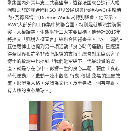
聚集國內外青年志工共襄盛舉。遠從法國來台進行人權
觀察之旅的聯合國NGO世界公民總會(簡稱AWC)主席瑞
內•瓦德羅博士(Dr. Rene Wadlow)特別與會，他表示，
AWC大部分的工作集中於聯合國，特別是就解決武裝衝
突、人權議題、生態平衡三大重要目標，他預計2015年
將提交「賦稅人權宣言」給聯合國祕書長。此外，瑞內•
瓦德羅博士也提到另一項活動「良心時代運動」已經獲
得全世界和許多非政府組織的支持！總會副主席洪道子
博士的致詞中也提到「我們能留給下一代最珍貴的資
產，就是存在心中、影響一生的良心典範，藉由『良心
時代運動』，啟動一連串觀念-行動-傳播-影響的連鎖效
應，形塑為人格，浸潤為文化，及至建構一個有尊嚴、
有人權的良心地球。」