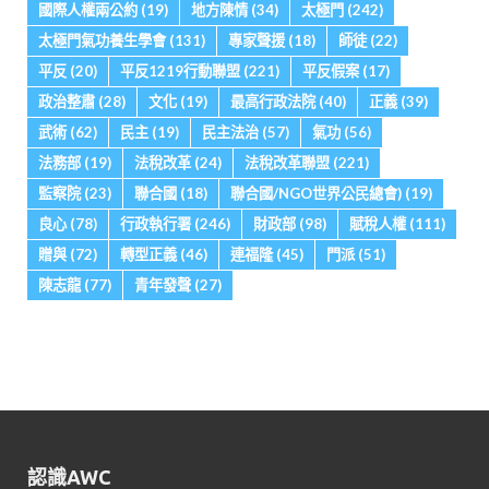
國際人權兩公約
(19)
地方陳情
(34)
太極門
(242)
太極門氣功養生學會
(131)
專家聲援
(18)
師徒
(22)
平反
(20)
平反1219行動聯盟
(221)
平反假案
(17)
政治整肅
(28)
文化
(19)
最高行政法院
(40)
正義
(39)
武術
(62)
民主
(19)
民主法治
(57)
氣功
(56)
法務部
(19)
法稅改革
(24)
法稅改革聯盟
(221)
監察院
(23)
聯合國
(18)
聯合國/NGO世界公民總會)
(19)
良心
(78)
行政執行署
(246)
財政部
(98)
賦稅人權
(111)
贈與
(72)
轉型正義
(46)
連福隆
(45)
門派
(51)
陳志龍
(77)
青年發聲
(27)
認識AWC