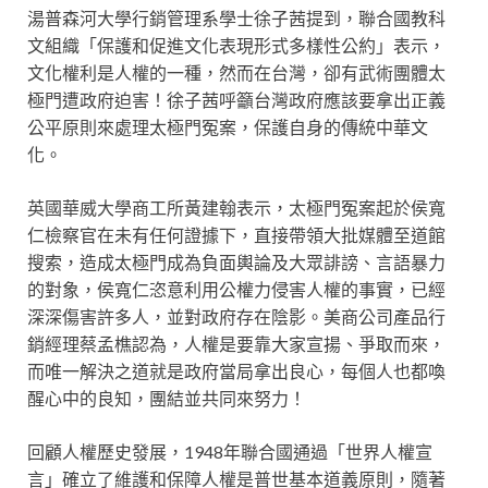
湯普森河大學行銷管理系學士徐子茜提到，聯合國教科
文組織「保護和促進文化表現形式多樣性公約」表示，
文化權利是人權的一種，然而在台灣，卻有武術團體太
極門遭政府迫害！徐子茜呼籲台灣政府應該要拿出正義
公平原則來處理太極門冤案，保護自身的傳統中華文
化。
英國華威大學商工所黃建翰表示，太極門冤案起於侯寬
仁檢察官在未有任何證據下，直接帶領大批媒體至道館
搜索，造成太極門成為負面輿論及大眾誹謗、言語暴力
的對象，侯寬仁恣意利用公權力侵害人權的事實，已經
深深傷害許多人，並對政府存在陰影。美商公司產品行
銷經理蔡孟樵認為，人權是要靠大家宣揚、爭取而來，
而唯一解決之道就是政府當局拿出良心，每個人也都喚
醒心中的良知，團結並共同來努力！
回顧人權歷史發展，1948年聯合國通過「世界人權宣
言」確立了維護和保障人權是普世基本道義原則，隨著