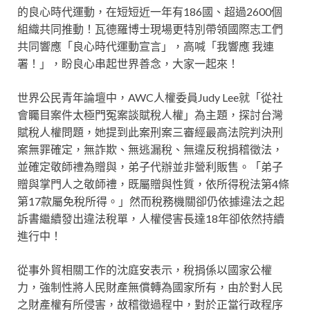
的良心時代運動，在短短近一年有186國、超過2600個
組織共同推動！瓦德羅博士現場更特別帶領國際志工們
共同響應「良心時代運動宣言」，高喊「我響應 我連
署！」，盼良心串起世界善念，大家一起來！
世界公民青年論壇中，AWC人權委員Judy Lee就「從社
會矚目案件太極門冤案談賦稅人權」為主題，探討台灣
賦稅人權問題，她提到此案刑案三審經最高法院判決刑
案無罪確定，無詐欺、無逃漏稅、無違反稅捐稽徵法，
並確定敬師禮為贈與，弟子代辦並非營利販售。「弟子
贈與掌門人之敬師禮，既屬贈與性質，依所得稅法第4條
第17款屬免稅所得。」然而稅務機關卻仍依據違法之起
訴書繼續發出違法稅單，人權侵害長達18年卻依然持續
進行中！
從事外貿相關工作的沈庭安表示，稅捐係以國家公權
力，強制性將人民財產無償轉為國家所有，由於對人民
之財產權有所侵害，故稽徵過程中，對於正當行政程序