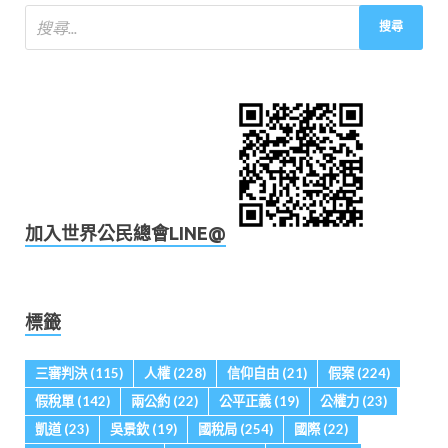
加入世界公民總會LINE@
標籤
三審判決
(115)
人權
(228)
信仰自由
(21)
假案
(224)
假稅單
(142)
兩公約
(22)
公平正義
(19)
公權力
(23)
凱道
(23)
吳景欽
(19)
國稅局
(254)
國際
(22)