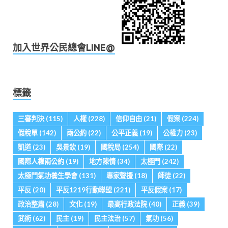
加入世界公民總會LINE@
標籤
三審判決
(115)
人權
(228)
信仰自由
(21)
假案
(224)
假稅單
(142)
兩公約
(22)
公平正義
(19)
公權力
(23)
凱道
(23)
吳景欽
(19)
國稅局
(254)
國際
(22)
國際人權兩公約
(19)
地方陳情
(34)
太極門
(242)
太極門氣功養生學會
(131)
專家聲援
(18)
師徒
(22)
平反
(20)
平反1219行動聯盟
(221)
平反假案
(17)
政治整肅
(28)
文化
(19)
最高行政法院
(40)
正義
(39)
武術
(62)
民主
(19)
民主法治
(57)
氣功
(56)