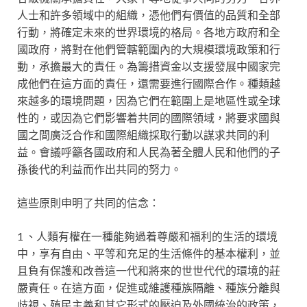
人士和許多領域中的組織，憑他們有價值的品質和全部
行動，將確定未來的世界環境的格局。各地方政府和全
國政府，將對在他們管轄範圍內的大規模環境政策和行
動，承擔最大的責任。為籌措資金以支援發展中國家完
成他們在這方面的責任，還需要進行國際合作。種類越
來越多的環境問題，因為它們在範圍上是地區性或全球
性的，或因為它們影響着共同的國際領域，將要求國與
國之間廣泛合作和國際組織採取行動以謀求共同的利
益。會議呼籲各國政府和人民為著全體人民和他們的子
孫後代的利益而作出共同的努力。
這些原則申明了共同的信念：
1 、人類有權在一種能夠過着尊嚴和福利的生活的環境
中，享有自由、平等和充足的生活條件的基本權利，並
且負有保護和改善這一代和將來的世世代代的環境的莊
嚴責任。在這方面，促進或維護種族隔離、種族分離與
歧視、殖民主義和其它形式的壓迫及外國統治的政策，