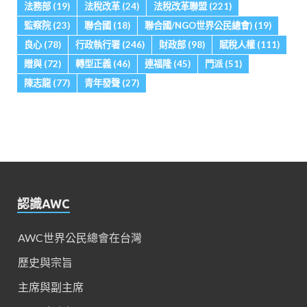
法務部
(19)
法稅改革
(24)
法稅改革聯盟
(221)
監察院
(23)
聯合國
(18)
聯合國/NGO世界公民總會)
(19)
良心
(78)
行政執行署
(246)
財政部
(98)
賦稅人權
(111)
贈與
(72)
轉型正義
(46)
連福隆
(45)
門派
(51)
陳志龍
(77)
青年發聲
(27)
認識AWC
AWC世界公民總會在台灣
歷史與宗旨
主席與副主席