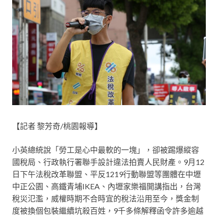
【記者 黎芳奇/桃園報導】
小英總統說「勞工是心中最軟的一塊」，卻被踢爆縱容
國稅局、行政執行署聯手設計違法拍賣人民財產。9月12
日下午法稅改革聯盟、平反1219行動聯盟等團體在中壢
中正公園、高鐵青埔IKEA、內壢家樂福開講指出，台灣
稅災氾濫，威權時期不合時宜的稅法沿用至今，獎金制
度被換個包裝繼續坑殺百姓，9千多條解釋函令許多逾越