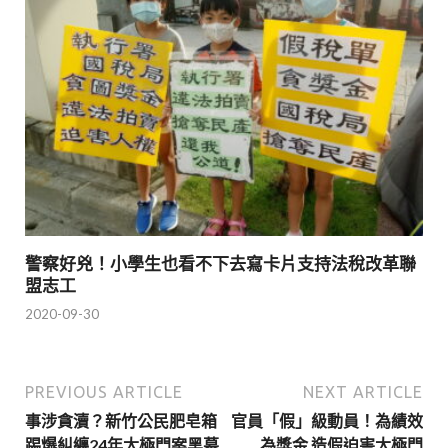
警察好兇！小學生也看不下去寫卡片支持法稅改革聯
盟志工
2020-09-30
PREVIOUS ARTICLE
NEXT ARTICLE
事涉貪瀆？新竹公民肥皂箱
官員「假」級動員！為績效
踢爆糾纏24年太極門案黑幕
為獎金 造假迫害太極門