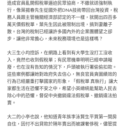
造成官員亂開假稅單逼迫民眾協商，不繳就送強制執
行，像葉揚春先生從國外把DNA技術帶回台灣投資，稅
務人員跟主管機關經濟部認定的不一樣，就開出四百多
萬天價假稅單，葉先生因此被限制出境，搞到妻離子
散。台灣的稅制已經讓許多國內外的企業團體望之卻
步，讓他非常擔心，未來稅務環境也是這樣嗎？
大三生小均控訴，在網路上看到有大學生沒打工沒收
入，竟然也收到假稅單；有民眾機車明明已經申請報
廢，也在沒有告知的情況下，戶頭被執行署偷偷扣款。
這些案例都讓她對政府失去信心，無良官員貪圖績效的
行為已經嚴重打擊國家的形象，「假稅單 真執行」讓大
家都生活在恐懼不安之中，希望小英總統能幫助人民去
除心中的恐懼，督促中央撤銷違法假稅單、撤銷違法拍
賣。
大二的小亭也說，他知道青年族李泳賢生平買第一間房
自住，因付不出貸款於隔年賣出而被課奢侈稅，儘管提