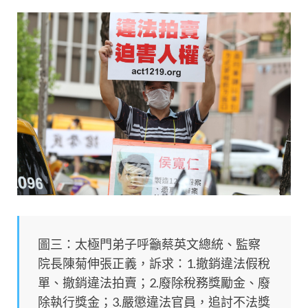
圖三：太極門弟子呼籲蔡英文總統、監察
院長陳菊伸張正義，訴求：1.撤銷違法假稅
單、撤銷違法拍賣；2.廢除稅務獎勵金、廢
除執行獎金；3.嚴懲違法官員，追討不法獎