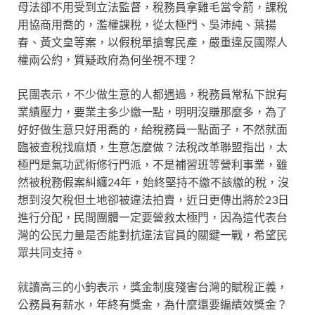
母法卻不用受到立法監督，稅務員拿雞毛當令箭，課稅
用協商用喬的，濫權課稅，從太極門、吳沛純、葉揚
春、黃文皇等案，以假稅單搶奪民產，嚴重違反國際人
權兩公約，質疑政府為何坐視不理？
民團表示，不少做生意的人都遇過，稅務員常私下說有
業績壓力，要業主多少繳一點，明明沒賺那麼多，為了
好好做生意只好用喬的，給稅務員一點面子，不然就面
臨被查稅找麻煩，生意怎麼做？法稅改革聯盟指出，太
極門是氣功武術修行門派，不是補習班等營利事業，雖
然被稅務假案糾纏24年，始終堅持不繳不該繳的稅，沒
想到沒欠稅但土地卻被違法拍賣，近日更傳出將於23日
進行分配，民間團體一定要營救太極門，因為這代表台
灣的公民力量是否能對抗違法官員的關鍵一戰，希望民
眾共同支持。
就讀高三的小鈞表示，獎金制度殘害台灣的賦稅正義，
公務員有薪水，年終有獎金，為什麼還要編績效獎金？