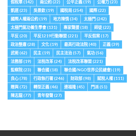
假稅單
(142)
兩公約
(22)
公平正義
(19)
公權力
(23)
凱道
(23)
吳景欽
(19)
國稅局
(254)
國際
(22)
國際人權兩公約
(19)
地方陳情
(34)
太極門
(242)
太極門氣功養生學會
(131)
專家聲援
(18)
師徒
(22)
平反
(20)
平反1219行動聯盟
(221)
平反假案
(17)
政治整肅
(28)
文化
(19)
最高行政法院
(40)
正義
(39)
武術
(62)
民主
(19)
民主法治
(57)
氣功
(56)
法務部
(19)
法稅改革
(24)
法稅改革聯盟
(221)
監察院
(23)
聯合國
(18)
聯合國/NGO世界公民總會)
(19)
良心
(78)
行政執行署
(246)
財政部
(98)
賦稅人權
(111)
贈與
(72)
轉型正義
(46)
連福隆
(45)
門派
(51)
陳志龍
(77)
青年發聲
(27)