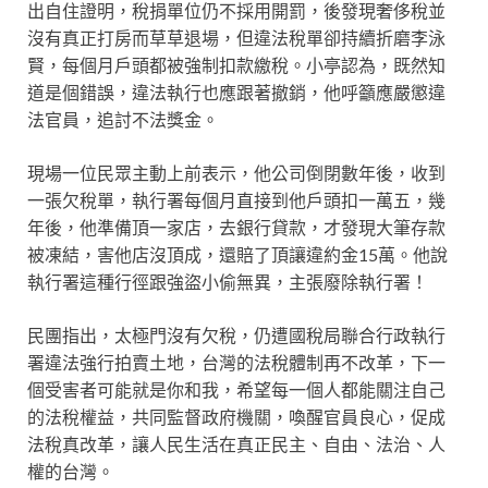
出自住證明，稅捐單位仍不採用開罰，後發現奢侈稅並
沒有真正打房而草草退場，但違法稅單卻持續折磨李泳
賢，每個月戶頭都被強制扣款繳稅。小亭認為，既然知
道是個錯誤，違法執行也應跟著撤銷，他呼籲應嚴懲違
法官員，追討不法獎金。
現場一位民眾主動上前表示，他公司倒閉數年後，收到
一張欠稅單，執行署每個月直接到他戶頭扣一萬五，幾
年後，他準備頂一家店，去銀行貸款，才發現大筆存款
被凍結，害他店沒頂成，還賠了頂讓違約金15萬。他說
執行署這種行徑跟強盜小偷無異，主張廢除執行署！
民團指出，太極門沒有欠稅，仍遭國稅局聯合行政執行
署違法強行拍賣土地，台灣的法稅體制再不改革，下一
個受害者可能就是你和我，希望每一個人都能關注自己
的法稅權益，共同監督政府機關，喚醒官員良心，促成
法稅真改革，讓人民生活在真正民主、自由、法治、人
權的台灣。