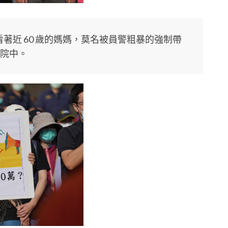
看著近 60 歲的媽媽，莫名被員警粗暴的強制帶
院中。