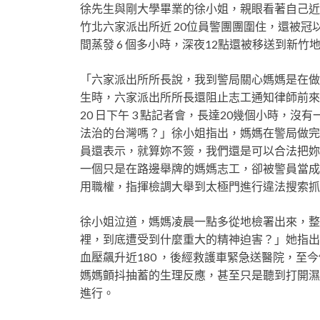
徐先生與剛大學畢業的徐小姐，親眼看著自己近 
竹北六家派出所近 20位員警團團圍住，還被
間蒸發 6 個多小時，深夜12點還被移送到新竹
「六家派出所所長說，我到警局關心媽媽是在做
生時，六家派出所所長還阻止志工通知律師前來協
20 日下午 3 點記者會，長達20幾個小時，
法治的台灣嗎？」徐小姐指出，媽媽在警局做完
員還表示，就算妳不簽，我們還是可以合法把妳帶
一個只是在路邊舉牌的媽媽志工，卻被警員當成社
用職權，指揮檢調大舉到太極門進行違法搜索
徐小姐泣道，媽媽凌晨一點多從地檢署出來，整
裡，到底遭受到什麼重大的精神迫害？」她指出
血壓飆升近180 ，後經救護車緊急送醫院，
媽媽顫抖抽蓄的生理反應，甚至只是聽到打開濕
進行。