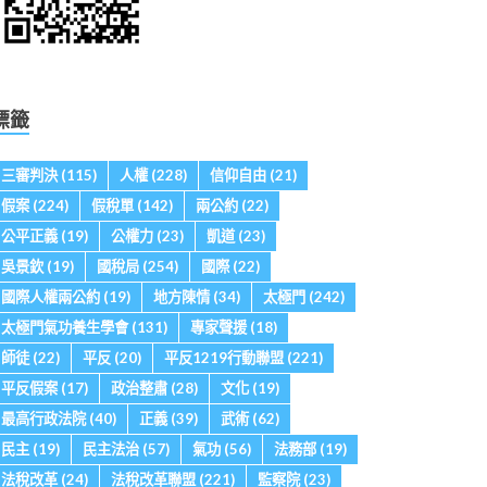
標籤
三審判決
(115)
人權
(228)
信仰自由
(21)
假案
(224)
假稅單
(142)
兩公約
(22)
公平正義
(19)
公權力
(23)
凱道
(23)
吳景欽
(19)
國稅局
(254)
國際
(22)
國際人權兩公約
(19)
地方陳情
(34)
太極門
(242)
太極門氣功養生學會
(131)
專家聲援
(18)
師徒
(22)
平反
(20)
平反1219行動聯盟
(221)
平反假案
(17)
政治整肅
(28)
文化
(19)
最高行政法院
(40)
正義
(39)
武術
(62)
民主
(19)
民主法治
(57)
氣功
(56)
法務部
(19)
法稅改革
(24)
法稅改革聯盟
(221)
監察院
(23)