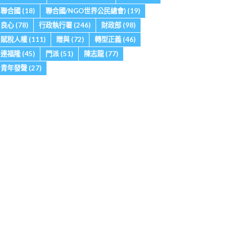
聯合國
(18)
聯合國/NGO世界公民總會)
(19)
良心
(78)
行政執行署
(246)
財政部
(98)
賦稅人權
(111)
贈與
(72)
轉型正義
(46)
連福隆
(45)
門派
(51)
陳志龍
(77)
青年發聲
(27)