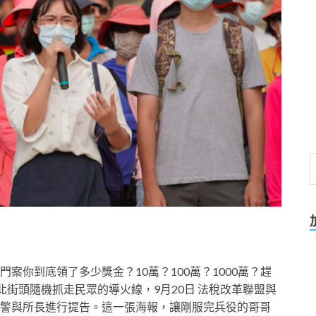
案你到底領了多少獎金？10萬？100萬？1000萬？趕
竹北街頭隨機抓走民眾的導火線，9月20日 法稅改革聯盟與
警與所長進行提告。這一張海報，讓剛服完兵役的哥哥