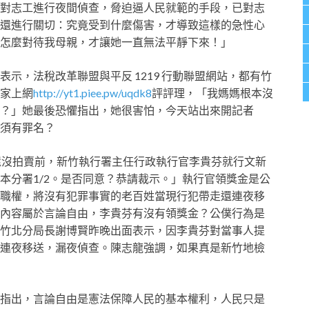
對志工進行夜間偵查，脅迫逼人民就範的手段，已對志
還進行關切：究竟受到什麼傷害，才導致這樣的急性心
是怎麼對待我母親，才讓她一直無法平靜下來！」
示，法稅改革聯盟與平反 1219 行動聯盟網站，都有竹
家上網
http://yt1.piee.pw/uqdk8
評評理，「我媽媽根本沒
？」她最後恐懼指出，她很害怕，今天站出來開記者
莫須有罪名？
還沒拍賣前，新竹執行署主任行政執行官李貴芬就行文新
本分署1/2。是否同意？恭請裁示。」執行官領獎金是公
職權，將沒有犯罪事實的老百姓當現行犯帶走還連夜移
內容屬於言論自由，李貴芬有沒有領獎金？公僕行為是
竹北分局長謝博賢昨晚出面表示，因李貴芬對當事人提
連夜移送，漏夜偵查。陳志龍強調，如果真是新竹地檢
指出，言論自由是憲法保障人民的基本權利，人民只是