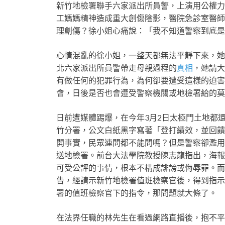
新竹地檢署聯手六家派出所員警，上演用公權力
工媽媽精神造成重大創傷陰影，醫院急診室醫師
理創傷？徐小姐心痛說：「我不知道警察到底
心情混亂的徐小姐，一整天都無法平靜下來，她表
北六家派出所員警帶走母親過程的
真相
，她請大
有做任何的犯罪行為，為何卻要遭受這樣的迫害
會，日後是否也會遭受警察機關或地檢署給的
日前遭媒體踢爆，在今年3月2日太極門土地都
竹分署，公文白紙黑字寫著「登打績效，並回饋
開事實，民眾連問都不能問嗎？但是警察卻濫用
送地檢署。前台大法學院教授陳志龍指出，海報
可受公評的事情，根本不構成誹謗或侮辱罪。而
告，經請示新竹地檢署值班檢察官後，得到指示
署的值班檢察官下的指令，那問題就大條了。
在法界任職的林先生在看過網路直播後，抱不平