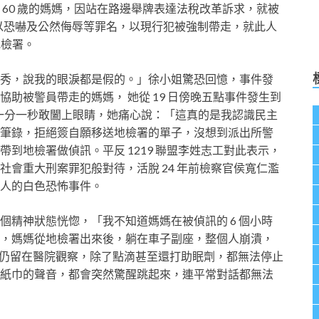
60 歲的媽媽，因站在路邊舉牌表達法稅改革訴求，就被
冠以恐嚇及公然侮辱等罪名，以現行犯被強制帶走，就此人
地檢署。
秀，說我的眼淚都是假的。」徐小姐驚恐回憶，事件發
助被警員帶走的媽媽， 她從 19 日傍晚五點事件發生到
沒有一分一秒敢闔上眼睛，她痛心說：「這真的是我認識民主
筆錄，拒絕簽自願移送地檢署的單子，沒想到派出所警
到地檢署做偵訊。平反 1219 聯盟李姓志工對此表示，
會重大刑案罪犯般對待，活脫 24 年前檢察官侯寬仁濫
抓人的白色恐怖事件。
個精神狀態恍惚，「我不知道媽媽在被偵訊的 6 個小時
，媽媽從地檢署出來後，躺在車子副座，整個人崩潰，
至今仍留在醫院觀察，除了點滴甚至還打助眠劑，都無法停止
紙巾的聲音，都會突然驚醒跳起來，連平常對話都無法