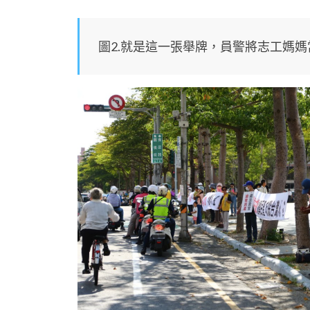
圖2.就是這一張舉牌，員警將志工媽媽