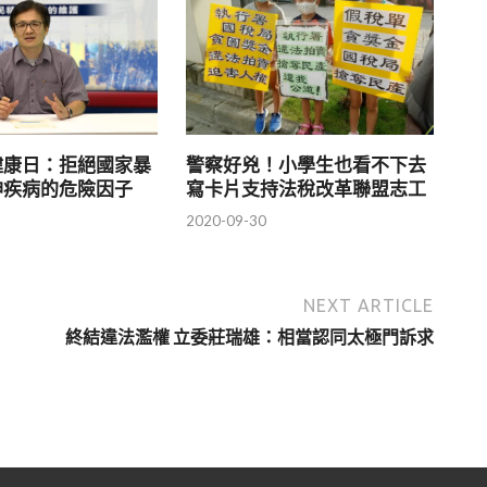
健康日：拒絕國家暴
警察好兇！小學生也看不下去
神疾病的危險因子
寫卡片支持法稅改革聯盟志工
2020-09-30
NEXT ARTICLE
終結違法濫權 立委莊瑞雄：相當認同太極門訴求