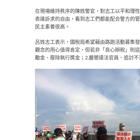
在現場維持秩序的陳姓警官，對志工以平和理性
表達訴求的自由，看到志工們都能配合警方的管
民主素養很高。
呂姓志工表示，國稅局希望藉由路跑活動募集發
觀念的用心值得肯定，但若非「良心辦稅」則這
勵金、廢除執行獎金；2.嚴懲違法官員、追討不