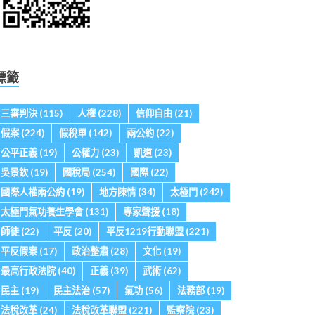
標籤
三審判決
(115)
人權
(228)
信仰自由
(21)
假案
(224)
假稅單
(142)
兩公約
(22)
公平正義
(19)
公權力
(23)
凱道
(23)
吳景欽
(19)
國稅局
(254)
國際
(22)
國際人權兩公約
(19)
地方陳情
(34)
太極門
(242)
太極門氣功養生學會
(131)
專家聲援
(18)
師徒
(22)
平反
(20)
平反1219行動聯盟
(221)
平反假案
(17)
政治整肅
(28)
文化
(19)
最高行政法院
(40)
正義
(39)
武術
(62)
民主
(19)
民主法治
(57)
氣功
(56)
法務部
(19)
法稅改革
(24)
法稅改革聯盟
(221)
監察院
(23)