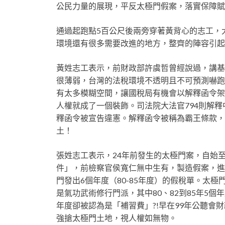
公民力量的展現，平反太極門假案，落實保障賦
通過起跑點5百公尺後兩旁穿著黃背心的志工，
環境還有很多需要改進的地方，整齊的陣容引起
黃姓志工表示，前財政部許虞哲曾經說過，講基
很薄弱，台灣的法稅環境不透明且不可預測嚇跑
有太多模糊空間，讓國稅局有機會以解釋函令架
人權就成了一個裝飾。司法院大法官794則解釋
釋函令被宣告違憲。解釋函令被稱為霸王條款，
土！
張姓志工表示，24年前發生的太極門案，自始至
件」，前檢察官侯寬仁無中生有，製造假案，進
門發出6個年度（80-85年度）的假稅單。太
是氣功武術修行門派，其中80、82到85年5個
年度卻被認為是「補習費」?!早在99年公聽
強搶太極門土地，視人權如無物。