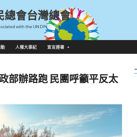
民總會台灣總會
ociated with the UN DPI
活動
人權大事紀
宣言連署
財政部辦路跑 民團呼籲平反太