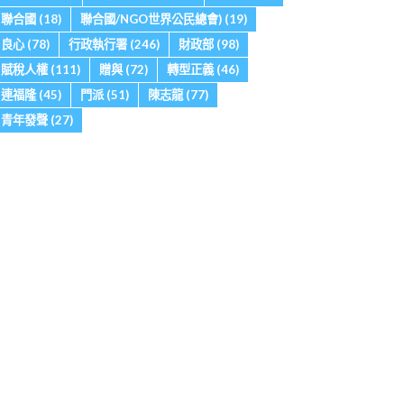
聯合國
(18)
聯合國/NGO世界公民總會)
(19)
良心
(78)
行政執行署
(246)
財政部
(98)
賦稅人權
(111)
贈與
(72)
轉型正義
(46)
連福隆
(45)
門派
(51)
陳志龍
(77)
青年發聲
(27)