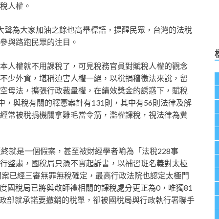
稅人權。
大聲為大家加油之餘也高舉標語，提醒民眾，台灣的法稅
參與路跑民眾的注目。
本人權就不用課稅了，可見稅務官員對賦稅人權的觀念
不少外資，堪稱迫害人權一絕，以稅捐稽徵法來說，留
空母法，擴張行政裁量權，在績效獎金的誘惑下，賦稅
中，與稅有關的釋憲案計有131則，其中有56則法律及解
經常被稅捐機關拿雞毛當令箭，濫權課稅，視法律為糞
終就是一個假案，甚至被財經學者喻為「法稅228事
行整肅，國稅局只憑不實起訴書，以補習班名義對太極
極門案已經三審無罪無稅確定，最高行政法院也認定太極門
年度國稅局已將與敬師禮相關的課稅處分更正為0，唯獨81
會財政部就承諾要撤銷的稅單，卻被國稅局與行政執行署聯手