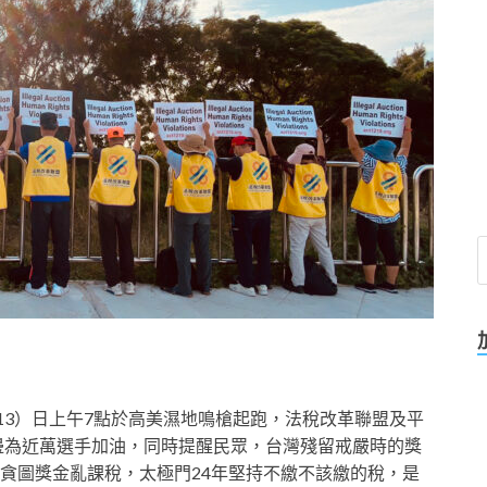
13）日上午7點於高美濕地鳴槍起跑，法稅改革聯盟及平
路邊為近萬選手加油，同時提醒民眾，台灣殘留戒嚴時的獎
貪圖獎金亂課稅，太極門24年堅持不繳不該繳的稅，是