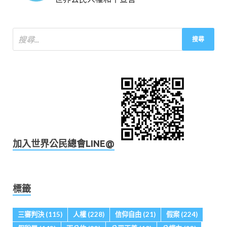
加入世界公民總會LINE@
標籤
三審判決
(115)
人權
(228)
信仰自由
(21)
假案
(224)