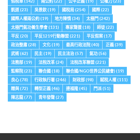
假稅單
(142)
兩公約
(22)
公平正義
(19)
公權力
(23)
凱道
(23)
吳景欽
(19)
國稅局
(254)
國際
(22)
國際人權兩公約
(19)
地方陳情
(34)
太極門
(242)
太極門氣功養生學會
(131)
專家聲援
(18)
師徒
(22)
平反
(20)
平反1219行動聯盟
(221)
平反假案
(17)
政治整肅
(28)
文化
(19)
最高行政法院
(40)
正義
(39)
武術
(62)
民主
(19)
民主法治
(57)
氣功
(56)
法務部
(19)
法稅改革
(24)
法稅改革聯盟
(221)
監察院
(23)
聯合國
(18)
聯合國/NGO世界公民總會)
(19)
良心
(78)
行政執行署
(246)
財政部
(98)
賦稅人權
(111)
贈與
(72)
轉型正義
(46)
連福隆
(45)
門派
(51)
陳志龍
(77)
青年發聲
(27)