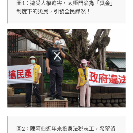
圖1：遭受人權迫害，太極門淪為「獎金」
制度下的災民，引發全民譁然！
圖2：陳阿伯近年來投身法稅志工，希望留