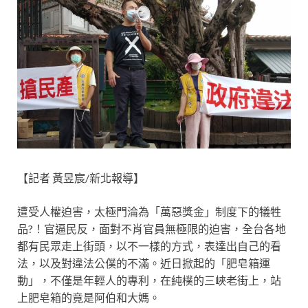
【記者 黃昱宸/新北報導】
遭受人權迫害，太極門淪為「萬惡獎金」制度下的犠牲
品?！官逼民反，面對不肖官員無極限的迫害，全台各地
都有民眾走上街頭，以不一樣的方式，表達出自己的看
法，以及對違法公僕的不滿。近日掀起的「肥皂箱運
動」，不僅是年輕人的專利，在純樸的三峽老街上，站
上肥皂箱的竟是阿伯和大媽。