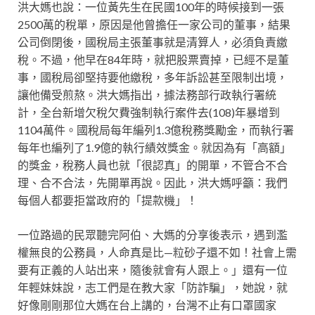
洪大媽也說：一位黃先生在民國100年的時候接到一張
2500萬的稅單，原因是他曾擔任一家公司的董事，結果
公司倒閉後，國稅局主張董事就是清算人，必須負責繳
稅。不過，他早在84年時，就把股票賣掉，已經不是董
事，國稅局卻堅持要他繳稅，多年訴訟甚至限制出境，
讓他備受煎熬。洪大媽指出，據法務部行政執行署統
計，全台新增欠稅欠費強制執行案件去(108)年暴增到
1104萬件。國稅局每年編列1.3億稅務獎勵金，而執行署
每年也編列了1.9億的執行績效獎金。就因為有「高額」
的獎金，稅務人員也就「很認真」的開單，不管合不合
理、合不合法，先開單再說。因此，洪大媽呼籲：我們
每個人都要拒當政府的「提款機」！
一位路過的民眾聽完阿伯、大媽的分享後表示，遇到濫
權無良的公務員，人命真是比—粒砂子還不如！社會上需
要有正義的人站出来，隨後就會有人跟上。」還有一位
年輕妹妹說，志工們是在教大家「防詐騙」，她說，就
好像剛剛那位大媽在台上講的，台灣不止有口罩國家