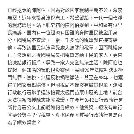
已經退休的陳阿伯，因為對於國家稅制長期不公，深感
痛惡！近年來投身法稅志工，希望留給下一代一個乾淨
的稅務環境。站上肥皂箱的陳阿伯提到，中和區有位里
長痛訴，里內有一位經濟有困難的身障里民被盜用身
分，國稅局不查證，一張一千多萬的稅單就直接寄給
他，導致該里民無法承受龐大無端的稅單，因而跳樓身
亡；沒想到之後國稅局又把稅單寄給里民的家人，更直
接凍結銀行帳戶，導致一家人完全無法生活！陳阿伯也
提起一個知名的冤假稅災案例，民國96年法院判決太極
門無罪、無稅、無違反稅捐稽徵法，甚至在98年，也獲
得了國家冤獄賠償。但國稅局不僅沒有撤銷稅單，還和
行政執行署聯手違法拍賣太極門苗栗山區的土地！前台
大法律系教授陳志龍就驚爆，在今年3月2日行政執行署
新竹分署公文上記載如何分績效。他質疑，還沒有執行
就要分獎金？假稅單、真搶民產。質疑行政執行署是否
為了績效獎金？