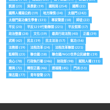
凱道
(23)
吳景欽
(19)
國稅局
(254)
國際
(22)
國際人權兩公約
(19)
地方陳情
(34)
太極門
(242)
太極門氣功養生學會
(131)
專家聲援
(18)
師徒
(22)
平反
(20)
平反1219行動聯盟
(221)
平反假案
(17)
政治整肅
(28)
文化
(19)
最高行政法院
(40)
正義
(39)
武術
(62)
民主
(19)
民主法治
(57)
氣功
(56)
法務部
(19)
法稅改革
(24)
法稅改革聯盟
(221)
監察院
(23)
聯合國
(18)
聯合國/NGO世界公民總會)
(19)
良心
(78)
行政執行署
(246)
財政部
(98)
賦稅人權
(111)
贈與
(72)
轉型正義
(46)
連福隆
(45)
門派
(51)
陳志龍
(77)
青年發聲
(27)