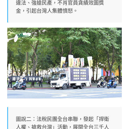
違法、強搶民產，不肖官員貪績效圖獎
金，引起台灣人集體憤怒。
圖說二：法稅民團全台串聯，發起「捍衛
人權、搶救台灣」活動，展開全台三千人