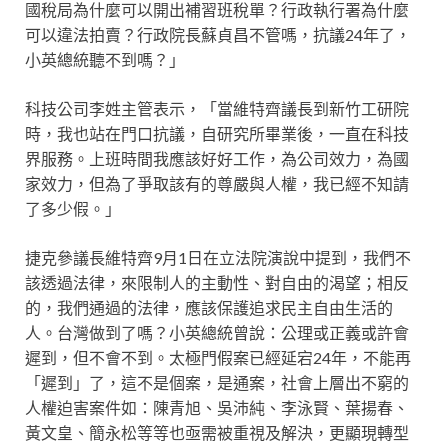
國稅局為什麼可以開出補習班稅單？行政執行署為什麼
可以違法拍賣？行政院長蘇貞昌不管嗎，抗議24年了，
小英總統聽不到嗎？」
科技公司李姓主管表示，「當維特齊議長到新竹工研院
時，我也站在門口抗議，自研究所畢業後，一直在科技
界服務。上班時間我應該好好工作，為公司效力，為國
家效力，但為了爭取該有的尊嚴與人權，我已經不知請
了多少假。」
捷克參議長維特齊9月1日在立法院演說中提到，我們不
該透過法律，來限制人的主動性、對自由的渴望；相反
的，我們通過的法律，應該保護追求民主自由生活的
人。台灣做到了嗎？小英總統曾說：公理或正義或許會
遲到，但不會不到。太極門假案已經延宕24年，不能再
「遲到」了，這不是個案，是通案，社會上層出不窮的
人權迫害案件如：陳青旭、吳沛純、李泳賢、葉揚春、
黃文皇、簡永松等等也亟需被重視及解決，更顯現轉型