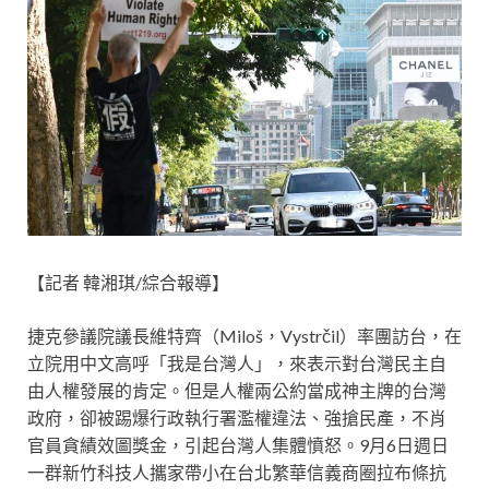
【記者 韓湘琪/綜合報導】
捷克參議院議長維特齊（Miloš，Vystrčil）率團訪台，在
立院用中文高呼「我是台灣人」，來表示對台灣民主自
由人權發展的肯定。但是人權兩公約當成神主牌的台灣
政府，卻被踢爆行政執行署濫權違法、強搶民產，不肖
官員貪績效圖獎金，引起台灣人集體憤怒。9月6日週日
一群新竹科技人攜家帶小在台北繁華信義商圈拉布條抗