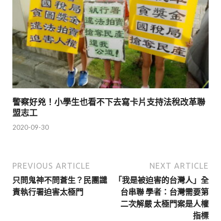
警察好兇！小學生也看不下去寫卡片支持法稅改革聯
盟志工
2020-09-30
PREVIOUS ARTICLE
NEXT ARTICLE
只問鬼神不問蒼生？民團譴
「我是被迫害的台灣人」全
責執行署迫害太極門
台串聯 學者：台灣需要第
二次解嚴 太極門案是人權
指標