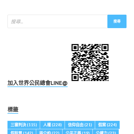
加入世界公民總會LINE@
標籤
三審判決
(115)
人權
(228)
信仰自由
(21)
假案
(224)
假稅單
(142)
兩公約
(22)
公平正義
(19)
公權力
(23)