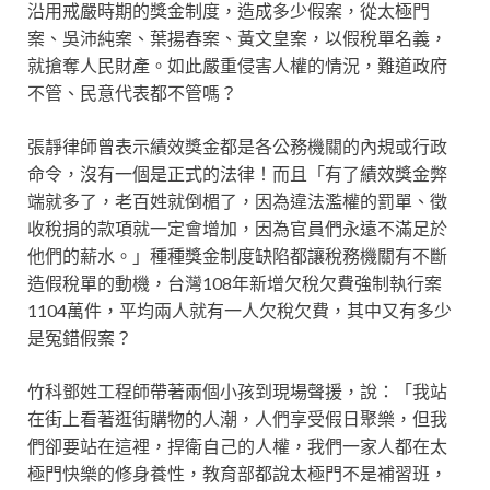
沿用戒嚴時期的獎金制度，造成多少假案，從太極門
案、吳沛純案、葉揚春案、黃文皇案，以假稅單名義，
就搶奪人民財產。如此嚴重侵害人權的情況，難道政府
不管、民意代表都不管嗎？
張靜律師曾表示績效獎金都是各公務機關的內規或行政
命令，沒有一個是正式的法律！而且「有了績效獎金弊
端就多了，老百姓就倒楣了，因為違法濫權的罰單、徵
收稅捐的款項就一定會增加，因為官員們永遠不滿足於
他們的薪水。」種種獎金制度缺陷都讓稅務機關有不斷
造假稅單的動機，台灣108年新增欠稅欠費強制執行案
1104萬件，平均兩人就有一人欠稅欠費，其中又有多少
是冤錯假案？
竹科鄧姓工程師帶著兩個小孩到現場聲援，說：「我站
在街上看著逛街購物的人潮，人們享受假日聚樂，但我
們卻要站在這裡，捍衛自己的人權，我們一家人都在太
極門快樂的修身養性，教育部都說太極門不是補習班，