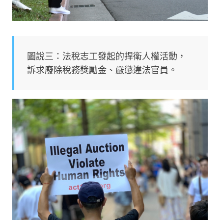
圖說三：法稅志工發起的捍衛人權活動，
訴求廢除稅務獎勵金、嚴懲違法官員。