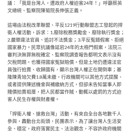
議：「我是台灣人，遭政府人權迫害24年！」呼籲蔡英
文總統、監察院陳菊院長伸張正義。
這場由法稅改革聯盟、平反1219行動聯盟志工發起的捍
衛人權活動，訴求：1.廢除稅務獎勵金、廢除執行獎金；
2.嚴懲違法官員、追討不法獎金；3.平反冤錯假案、拒絕
國家暴力。民眾抗議像延宕24年的太極門假案，法院三
審判決無罪無稅確定、監察院調查報告都明文表示沒有
欠稅問題，也獲得國家冤獄賠償，但是土地仍遭違法官
員強行拍賣、收歸國有，顯示台灣人權正在開倒車；基
隆陳青旭欠費1.8萬未繳，行政機關可以其他方式提醒、
或者提供陳述機會與補繳納方式，但卻未告知當事人即
賤價拍賣祖厝，把人民都當作賊，動輒以處罰的方式迫
害人民生存權與財產權。
「捍衛人權、搶救台灣」活動，有來自全台各地數千人
參與，轟動台北街頭，民團表示，為了讓台灣人生活安
全、穩定，政府落實民主、法治觀念，不容許政府機關