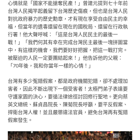
心情就是「國家不能搶奪民產！」曾建元提到七十年前
台灣人民揭竿起義留下台灣歷史傷痕，但也是台灣人民
對抗政府暴力的歷史勳章，才有現在享受自由民主的幸
福，但當年的遺毒還留在現在的國稅局、還留在行政執
行署！他大聲呼喊：「這是台灣人民民主的最後一
戰！」「我們何其有幸在完成台灣民主最後一塊拼圖當
中，有這樣的機會，我們要好好把握，把這一戰打完。
被壓迫的人民一定要團結起來！」他告訴他的父親：
「70年後，我和你當年一樣的心情！」
台灣有多少冤錯假案，都是政府機關犯錯，卻不處理加
害者，因此不斷出現下一個受害者！太極門弟子表達要
守護家園的決心，要循法律途徑討回修行聖地。更向蔡
英文總統、蘇貞昌院長、陳菊院長呼籲，要平反假案、
捍衛台灣人權！並且嚴懲違法官員，避免台灣再有冤錯
假案發生。