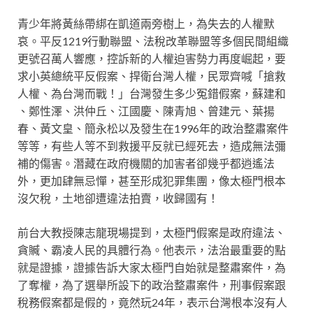
青少年將黃絲帶綁在凱道兩旁樹上，為失去的人權默
哀。平反1219行動聯盟、法稅改革聯盟等多個民間組織
更號召萬人響應，控訴新的人權迫害勢力再度崛起，要
求小英總統平反假案、捍衛台灣人權，民眾齊喊「搶救
人權、為台灣而戰！」台灣發生多少冤錯假案，蘇建和
、鄭性澤、洪仲丘、江國慶、陳青旭、曾建元、葉揚
春、黃文皇、簡永松以及發生在1996年的政治整肅案件
等等，有些人等不到救援平反就已經死去，造成無法彌
補的傷害。潛藏在政府機關的加害者卻幾乎都逍遙法
外，更加肆無忌憚，甚至形成犯罪集團，像太極門根本
沒欠稅，土地卻遭違法拍賣，收歸國有！
前台大教授陳志龍現場提到，太極門假案是政府違法、
貪贓、霸凌人民的具體行為。他表示，法治最重要的點
就是證據，證據告訴大家太極門自始就是整肅案件，為
了奪權，為了選舉所設下的政治整肅案件，刑事假案跟
稅務假案都是假的，竟然玩24年，表示台灣根本沒有人