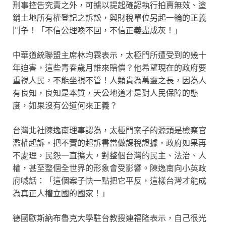
刑事控告究責之外，可據以提起確認執行拍賣無效、塗
銷土地所有權登記之訴訟，與財稅單位另起一輪的正義
鬥争！「不信公理喚不回，不信正義盡成灰！」
中華道統聯盟主席林均霖表示，太極門所遭受到的幾十
年迫害，這些青春歲月誰來賠償？他希望現在的政府要
重視人民，不能坐視不管！人類貴為萬靈之長，因為人
有良知，良知是本質，天公地道才是對人民保障的態
度，如果沒有公道何來正義？
台灣北社陳逸南理事認為，太極門案子的源頭是檢察官
濫權起訴，把不實的起訴書當做課稅證據，政府如果再
不處理，民怨一直擴大，對整個台灣的民主、法治、人
權，甚至整個全世界的形象會受影響。陳逸南向小英政
府喊話：「這個案子快一點把它平反，這樣台灣才能成
為真正人權立國的國家！」
德國歐斯納布魯克大學駐台教授連福隆表示，自己很光