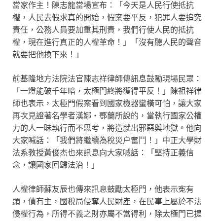
當家作主！陳志龍當場宣布：「今天是人民行使抵抗
權，人民去假求真的開始，假案要平反，犯罪人要追究
責任，公務人員要加重其刑責，我們行使人民的抵抗
權，現在進行真正的人權革命！」「沒有聽人民的聲音
就要把他換下來！」
前基隆地方法院法官陳志祥律師傳訊息鼓勵現場民眾：
「一燈能破千年暗，太極門終將獲得平反！」陳祖祥律
師也表示，太極門假案看到國家機器蠻橫可怕，讓大家
再次見證著名學者漢娜・鄂蘭所說的，當執行國家公權
力的人一昧執行而不思考，將造就出邪惡與地獄。他向
大家喊話：「我們將繼續為稅災户奮鬥！」中正大學財
法系教授黃俊杰也來訊息向大家喊話：「堅持正義信
念，讓國家回歸法治！」
人權律師蘇友辰也傳來訊息鼓勵太極門，他表示寃有
頭，債有主，國稅局侵奪人民財產，在民事上屬於不法
侵權行為，所得不義之財亦屬不當得利，除太極門已提