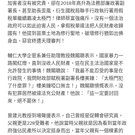
加害者沒有被究責，卻在2018年高升為法務部廉政署副
署長。甚至助長歪風，衍生國稅局聯手行政執行署用假
稅單繼續霸凌太極門！律師蔡富強痛斥，沒有一個法治
政府可以如此迫害人民，拿假稅單違法把人民財產收歸
國有！他提到苗栗土地為修行聖地，破壞修行猶如出佛
身血，惡官終遭天理審判！
輔仁大學企管系兼任助理教授魏賜聰表示，國家暴力一
路闖紅燈，直到沒收人民財產，這在民主法治國家是不
允許發生的事情！魏賜聰說：「我最不能忍受的事是在
行政院，我問財政部賦稅署副署長樓美鐘：『太極門犯
了什麼罪？』樓美鐘啞口無言！」魏賜聰憤慨表示，沒
有犯罪居然被違法充公財產！他說：「這一定要討回
來，絕不罷休！」
曾建元教授到場聲援表示，自己曾經是促轉會研究員，
父親更是228受難者，他說當時父親就是因為看到當年政
府強佔民產所以決定挺身而出，當年父親有一個樸素的