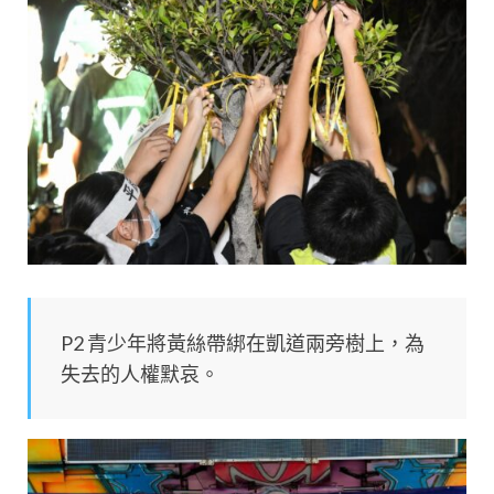
P2 青少年將黃絲帶綁在凱道兩旁樹上，為
失去的人權默哀。