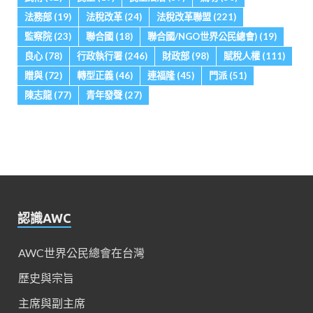
法務部
(19)
法稅改革
(24)
法稅改革聯盟
(221)
監察院
(23)
聯合國
(18)
聯合國/NGO世界公民總會)
(19)
良心
(78)
行政執行署
(246)
財政部
(98)
賦稅人權
(111)
贈與
(72)
轉型正義
(46)
連福隆
(45)
門派
(51)
陳志龍
(77)
青年發聲
(27)
認識AWC
AWC世界公民總會在台灣
歷史與宗旨
主席與副主席