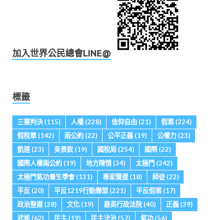
加入世界公民總會LINE@
標籤
三審判決
(115)
人權
(228)
信仰自由
(21)
假案
(224)
假稅單
(142)
兩公約
(22)
公平正義
(19)
公權力
(23)
凱道
(23)
吳景欽
(19)
國稅局
(254)
國際
(22)
國際人權兩公約
(19)
地方陳情
(34)
太極門
(242)
太極門氣功養生學會
(131)
專家聲援
(18)
師徒
(22)
平反
(20)
平反1219行動聯盟
(221)
平反假案
(17)
政治整肅
(28)
文化
(19)
最高行政法院
(40)
正義
(39)
武術
(62)
民主
(19)
民主法治
(57)
氣功
(56)