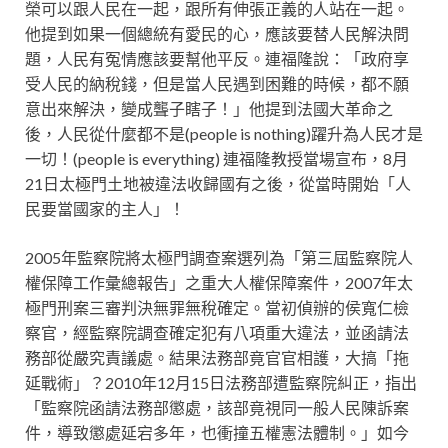
榮可以跟人民在一起，跟所有伸張正義的人站在一起。
他提到如果一個總統有愛民的心，應該要替人民解決問
題，人民有冤情應該要幫他平反。連福隆說：「政府享
受人民的納稅錢，但是當人民遇到困難的時候，都不願
意出來解決，變成聾子瞎子！」他提到法國大革命之
後，人民從什麼都不是(people is nothing)躍升為人民才是
一切！(people is everything) 連福隆教授當場宣布，8月
21日太極門土地被違法收歸國有之後，從當時開始「人
民要當國家的主人」！
2005年監察院將太極門調查案選列為「第三屆監察院人
權保障工作彙總報告」之重大人權保障案件，2007年太
極門刑案三審判決無罪無稅確定。當初偵辦的侯寬仁檢
察官，經監察院調查確定犯有八項重大違法，並函請法
務部從嚴究責議處。結果法務部竟官官相護，大搞「拖
延戰術」？2010年12月15日法務部遭監察院糾正，指出
「監察院函請法務部懲處，該部竟視同一般人民陳訴案
件，導致懲處延宕多年，也衝撞五權憲法體制。」如今