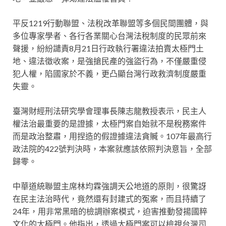
平反1219行動聯盟、法稅改革聯盟等多個民間團體，與
多位專家學者、各行各業關心台灣法稅制度的民眾前來
聲援，紛紛譴責8月21日行政執行署違法拍賣太極門土
地、違法徵收案，是強搶民產的強盜行為，不僅嚴重侵
犯人權，陷國家於不義，更凸顯台灣行政救濟制度嚴重
失靈。
臺灣財經刑法研究學會理事長陳志龍教授表示，民主人
權法治最重要的是證據，太極門案自始就不是稅務案件
而是政治整肅，用捏造的假證據違法貪贓。107年最高行
政法院的422號判決時，本案就應該依照判決意旨，全部
歸零。
中華道統聯盟主席林均霖強調天公地道的原則，很驚訝
在民主法治時代，竟然還有封建式的冤案，而且持續了
24年，用非常黑暗的檢調辦案模式，迫害推動發揚國粹
文化的太極門。他指出，透過太極門案可以檢視台灣司