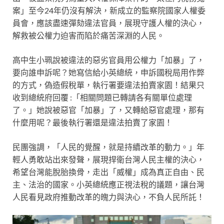
案」至今24年仍沒有解決，新成立的監察院國家人權委
員會，應該盡速彈劾違法官員，展現守護人權的決心，
解救被公權力迫害而陷於痛苦深淵的人民。
高中生小珮說被違法的惡劣官員用公權力「加暴」了，
要向誰申訴呢？她寫信給小英總統，申訴國稅局用作弊
的方式，偽造假稅單，執行署要違法拍賣家園！結果只
收到總統府回覆 :「相關問題已轉請各有關單位處理
了。」她說被惡官「加暴」了，又轉給惡官處理，那有
什麼用呢？最後執行署還是違法拍賣了家園！
民團強調，「人民的覺醒，就是持續改革的動力。」年
輕人勇敢站出來發聲，展現捍衛台灣人民主權的決心，
希望台灣能脫胎換骨，走出「威權」成為真正自由、民
主、法治的國家。小英總統應正視法稅的議題，讓台灣
人民看見政府推動改革的魄力與決心，不負人民所託！