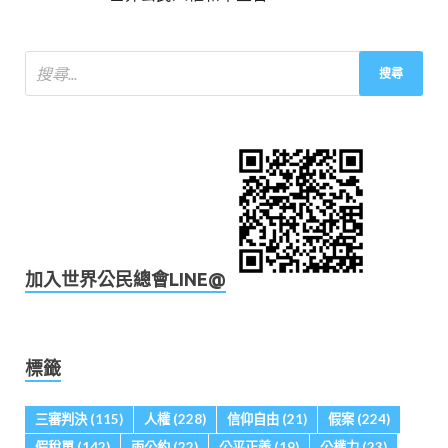
加入世界公民總會LINE@
標籤
三審判決
(115)
人權
(228)
信仰自由
(21)
假案
(224)
假稅單
(142)
兩公約
(22)
公平正義
(19)
公權力
(23)