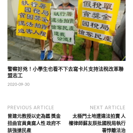
警察好兇！小學生也看不下去寫卡片支持法稅改革聯
盟志工
2020-09-30
PREVIOUS ARTICLE
NEXT ARTICLE
曾建元教授以史為鑑 獎金
太極門土地遭違法拍賣 人
扭曲官員貪腐人性 政府不
權律師蘇友辰批國稅局執行
該強搶民產
署悖離法治