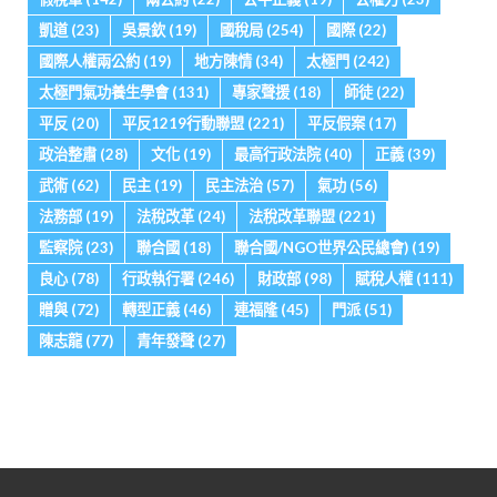
凱道
(23)
吳景欽
(19)
國稅局
(254)
國際
(22)
國際人權兩公約
(19)
地方陳情
(34)
太極門
(242)
太極門氣功養生學會
(131)
專家聲援
(18)
師徒
(22)
平反
(20)
平反1219行動聯盟
(221)
平反假案
(17)
政治整肅
(28)
文化
(19)
最高行政法院
(40)
正義
(39)
武術
(62)
民主
(19)
民主法治
(57)
氣功
(56)
法務部
(19)
法稅改革
(24)
法稅改革聯盟
(221)
監察院
(23)
聯合國
(18)
聯合國/NGO世界公民總會)
(19)
良心
(78)
行政執行署
(246)
財政部
(98)
賦稅人權
(111)
贈與
(72)
轉型正義
(46)
連福隆
(45)
門派
(51)
陳志龍
(77)
青年發聲
(27)