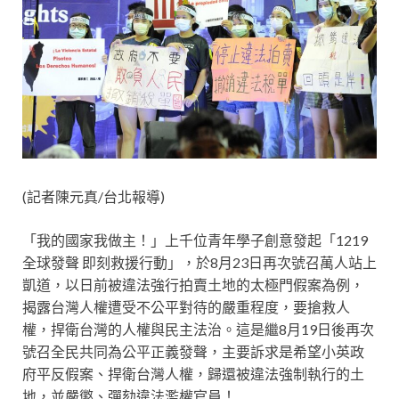
(記者陳元真/台北報導)
「我的國家我做主！」上千位青年學子創意發起「1219
全球發聲 即刻救援行動」，於8月23日再次號召萬人站上
凱道，以日前被違法強行拍賣土地的太極門假案為例，
揭露台灣人權遭受不公平對待的嚴重程度，要搶救人
權，捍衛台灣的人權與民主法治。這是繼8月19日後再次
號召全民共同為公平正義發聲，主要訴求是希望小英政
府平反假案、捍衛台灣人權，歸還被違法強制執行的土
地，並嚴懲、彈劾違法濫權官員！