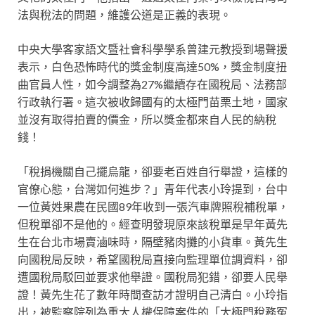
法與稅法的問題，維護公道是正義的表現。
中央大學客家語文暨社會科學學系曾建元教授到場聲援
表示，白色恐怖時代的獎金制度高達50%，獎金制度扭
曲官員人性，如今調整為27%繼續存在國稅局、法務部
行政執行署。這次被收歸國有的太極門苗栗土地，國家
並沒有取得拍賣的價金，所以獎金都來自人民的納稅
錢！
「稅捐機關自己擺烏龍，卻要老百姓自行舉證，這樣的
官僚心態，台灣如何進步？」青年代表小玲提到，台中
一位黃姓果農在民國89年收到一張汽車牌照稅補稅單，
但稅單卻不是他的。經查明發現原來該稅單是早年黃先
生在台北市場賣滷味時，隔壁豬肉攤的小貨車。黃先生
向國稅局反映，希望國稅局直接向監理單位調資料，卻
遭國稅局駁回並要求他舉證。國稅局犯錯，卻要人民舉
證！黃先生花了數年時間查訪才證明自己清白。小玲指
出，被監察院列為重大人權保障案件的「太極門稅務冤