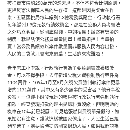
被拍賣市價約250萬元的透天厝，不但不符合比例原則，
更違反憲法保障人民的生存權，這都是因為獎金在作
祟，五區國稅局每年編列1.3億稅務獎勵金，行政執行署
每年編列1.9億元執行績效獎金，都是在公務人員考績法
之外巧立名目、從國庫偷錢、中飽私囊！辦案有獎金的
制度，就是誘使公務員盡量開單！盡量扣押！盡量拍
賣！當公務員績效以案件數量而非服務人民內容出發，
人民的口袋就只會愈來愈扁！生活愈來愈難過！
青年志工小李說，行政執行署為了要達到績效獲取獎
金，可以不擇手段，去年新增欠稅欠費強制執行案件為
1104萬件， 109年1月至8月欠稅欠費強制執行案件更暴
增約1171萬件，其中又有多少無辜的受害者？他分享稅
災案，一位鍾小姐發現她的帳戶被行政執行署強制執行
扣款，經查發現扣款的理由是燃料費沒繳，但明明她的
機車在10年前已報廢，可見這張燃料費稅單是假的，如
果她沒有注意，錢就這樣被國家偷走了。人民生活已經
夠辛苦了，還要隨時提防國家搶劫人民，如果我們認為