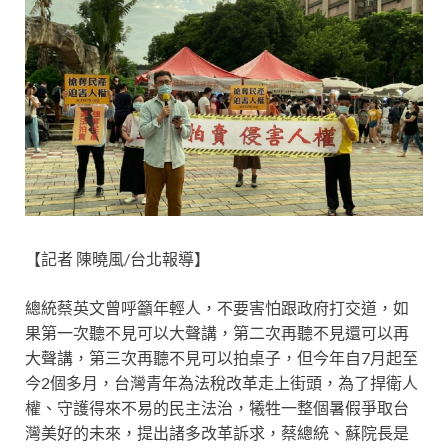
【記者 陳曉風/台北報導】
總統蔡英文曾呼籲年輕人，不要害怕跟政府打交道，如
果第一次聽不見可以大聲講，第二次再聽不見還可以再
大聲講，第三次再聽不見可以拍桌子，但今年自7月起至
今2個多月，台灣青年為法稅改革走上街頭，為了捍衛人
權、守護得來不易的民主法治，犧牲一整個暑假爭取台
灣美好的未來，提出諸多改革訴求，蔡總統、蘇院長是