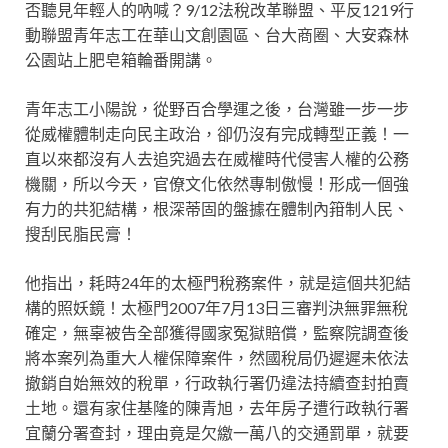
否聽見年輕人的吶喊？9/12法稅改革聯盟、平反1219行
動聯盟青年志工在華山文創園區、台大商圈、大安森林
公園站上肥皂箱輪番開講。
青年志工小陽說，從野百合學運之後，台灣雖一步一步
從威權體制走向民主政治，卻仍沒有完成轉型正義！一
直以來都沒有人去追究過去在威權時代侵害人權的公務
機關，所以今天，官僚文化依然專制傲慢！形成一個強
有力的共犯結構，根深蒂固的盤據在體制內箝制人民、
搜刮民脂民膏！
他指出，耗時24年的太極門稅務案件，就是這個共犯結
構的照妖鏡！太極門2007年7月13日三審判決無罪無稅
確定，無辜被告全部獲得國家冤獄賠償，監察院調查後
將本案列為重大人權保障案件，然國稅局仍遲遲未依法
撤銷自始無效的稅單，行政執行署仍違法持續查封拍賣
土地。還有家住基隆的陳青旭，去年房子遭行政執行署
宜蘭分署查封，理由竟是欠繳一萬八的交通罰單，就要