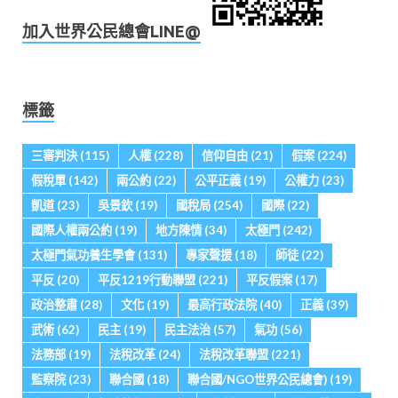
加入世界公民總會LINE@
標籤
三審判決
(115)
人權
(228)
信仰自由
(21)
假案
(224)
假稅單
(142)
兩公約
(22)
公平正義
(19)
公權力
(23)
凱道
(23)
吳景欽
(19)
國稅局
(254)
國際
(22)
國際人權兩公約
(19)
地方陳情
(34)
太極門
(242)
太極門氣功養生學會
(131)
專家聲援
(18)
師徒
(22)
平反
(20)
平反1219行動聯盟
(221)
平反假案
(17)
政治整肅
(28)
文化
(19)
最高行政法院
(40)
正義
(39)
武術
(62)
民主
(19)
民主法治
(57)
氣功
(56)
法務部
(19)
法稅改革
(24)
法稅改革聯盟
(221)
監察院
(23)
聯合國
(18)
聯合國/NGO世界公民總會)
(19)