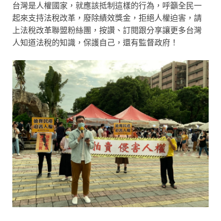
台灣是人權國家，就應該抵制這樣的行為，呼籲全民一
起來支持法稅改革，廢除績效獎金，拒絕人權迫害，請
上法稅改革聯盟粉絲團，按讚、訂閱跟分享讓更多台灣
人知道法稅的知識，保護自己，還有監督政府！