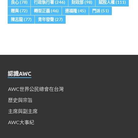
良心
(78)
行政執行署
(246)
財政部
(98)
賦稅人權
(111)
贈與
(72)
轉型正義
(46)
連福隆
(45)
門派
(51)
陳志龍
(77)
青年發聲
(27)
認識AWC
AWC世界公民總會在台灣
歷史與宗旨
主席與副主席
AWC大事紀