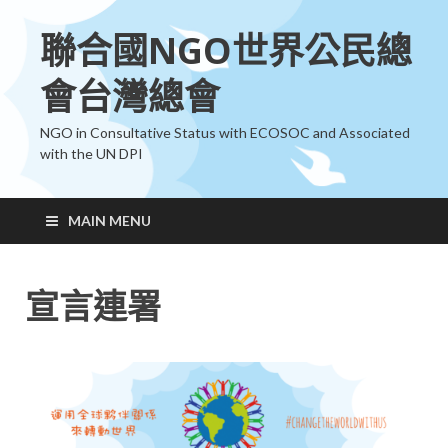
聯合國NGO世界公民總
會台灣總會
NGO in Consultative Status with ECOSOC and Associated
with the UN DPI
MAIN MENU
宣言連署