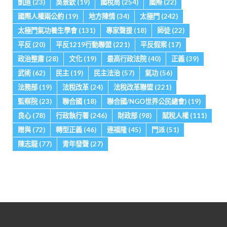
凱道
(23)
吳景欽
(19)
國稅局
(254)
國際
(22)
國際人權兩公約
(19)
地方陳情
(34)
太極門
(242)
太極門氣功養生學會
(131)
專家聲援
(18)
師徒
(22)
平反
(20)
平反1219行動聯盟
(221)
平反假案
(17)
政治整肅
(28)
文化
(19)
最高行政法院
(40)
正義
(39)
武術
(62)
民主
(19)
民主法治
(57)
氣功
(56)
法務部
(19)
法稅改革
(24)
法稅改革聯盟
(221)
監察院
(23)
聯合國
(18)
聯合國/NGO世界公民總會)
(19)
良心
(78)
行政執行署
(246)
財政部
(98)
賦稅人權
(111)
贈與
(72)
轉型正義
(46)
連福隆
(45)
門派
(51)
陳志龍
(77)
青年發聲
(27)