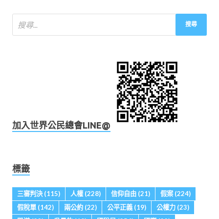
加入世界公民總會LINE@
標籤
三審判決
(115)
人權
(228)
信仰自由
(21)
假案
(224)
假稅單
(142)
兩公約
(22)
公平正義
(19)
公權力
(23)