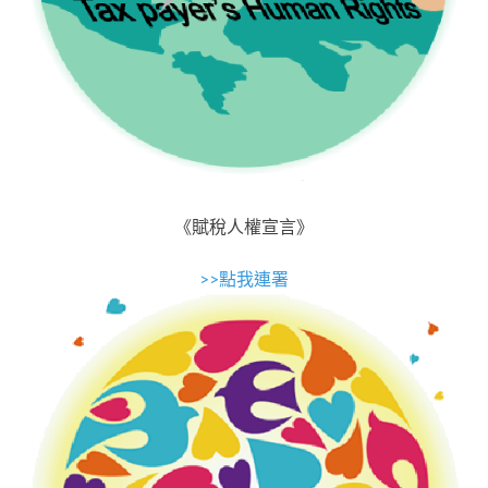
《賦稅人權宣言》
>>點我連署