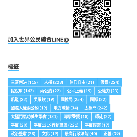
加入世界公民總會LINE@
標籤
三審判決
(115)
人權
(228)
信仰自由
(21)
假案
(224)
假稅單
(142)
兩公約
(22)
公平正義
(19)
公權力
(23)
凱道
(23)
吳景欽
(19)
國稅局
(254)
國際
(22)
國際人權兩公約
(19)
地方陳情
(34)
太極門
(242)
太極門氣功養生學會
(131)
專家聲援
(18)
師徒
(22)
平反
(20)
平反1219行動聯盟
(221)
平反假案
(17)
政治整肅
(28)
文化
(19)
最高行政法院
(40)
正義
(39)