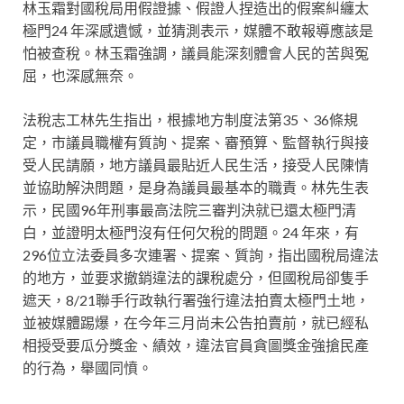
林玉霜對國稅局用假證據、假證人捏造出的假案糾纏太
極門24 年深感遺憾，並猜測表示，媒體不敢報導應該是
怕被查稅。林玉霜強調，議員能深刻體會人民的苦與冤
屈，也深感無奈。
法稅志工林先生指出，根據地方制度法第35、36條規
定，市議員職權有質詢、提案、審預算、監督執行與接
受人民請願，地方議員最貼近人民生活，接受人民陳情
並協助解決問題，是身為議員最基本的職責。林先生表
示，民國96年刑事最高法院三審判決就已還太極門清
白，並證明太極門沒有任何欠稅的問題。24 年來，有
296位立法委員多次連署、提案、質詢，指出國稅局違法
的地方，並要求撤銷違法的課稅處分，但國稅局卻隻手
遮天，8/21聯手行政執行署強行違法拍賣太極門土地，
並被媒體踢爆，在今年三月尚未公告拍賣前，就已經私
相授受要瓜分獎金、績效，違法官員貪圖獎金強搶民產
的行為，舉國同憤。