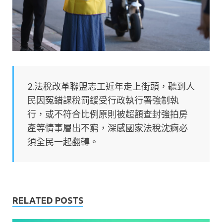
2.法稅改革聯盟志工近年走上街頭，聽到人
民因冤錯課稅罰鍰受行政執行署強制執
行，或不符合比例原則被超額查封強拍房
產等情事層出不窮，深感國家法稅沈痾必
須全民一起翻轉。
RELATED POSTS