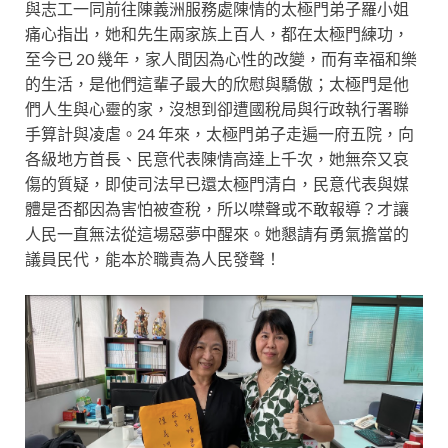
與志工一同前往陳義洲服務處陳情的太極門弟子羅小姐
痛心指出，她和先生兩家族上百人，都在太極門練功，
至今已 20 幾年，家人間因為心性的改變，而有幸福和樂
的生活，是他們這輩子最大的欣慰與驕傲；太極門是他
們人生與心靈的家，沒想到卻遭國稅局與行政執行署聯
手算計與凌虐。24 年來，太極門弟子走遍一府五院，向
各級地方首長、民意代表陳情高達上千次，她無奈又哀
傷的質疑，即使司法早已還太極門清白，民意代表與媒
體是否都因為害怕被查稅，所以噤聲或不敢報導？才讓
人民一直無法從這場惡夢中醒來。她懇請有勇氣擔當的
議員民代，能本於職責為人民發聲！