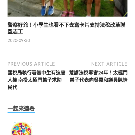
警察好兇！小學生也看不下去寫卡片支持法稅改革聯
盟志工
2020-09-30
PREVIOUS ARTICLE
NEXT ARTICLE
國稅局執行署無中生有迫害
荒謬法稅毒害24年！太極門
人權 南投太極門弟子求助
弟子代表向吳嘉和議員陳情
民代
一起來連署