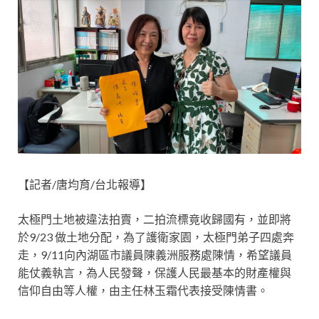
【記者/唐均育/台北報導】
太極門土地被違法拍賣，二拍流標竟收歸國有，並即將
於9/23 做土地分配，為了護衛家園，太極門弟子四處奔
走，9/11向內湖區市議員陳義洲服務處陳情，希望議員
能仗義執言，為人民發聲，保護人民最基本的財產權與
信仰自由等人權，由主任林玉霜代表接受陳情書。