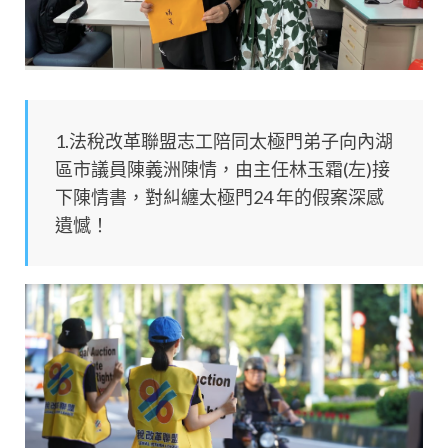
1.法稅改革聯盟志工陪同太極門弟子向內湖
區市議員陳義洲陳情，由主任林玉霜(左)接
下陳情書，對糾纏太極門24 年的假案深感
遺憾！