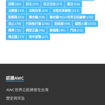
武術
(62)
民主
(19)
民主法治
(57)
氣功
(56)
法務部
(19)
法稅改革
(24)
法稅改革聯盟
(221)
監察院
(23)
聯合國
(18)
聯合國/NGO世界公民總會)
(19)
良心
(78)
行政執行署
(246)
財政部
(98)
賦稅人權
(111)
贈與
(72)
轉型正義
(46)
連福隆
(45)
門派
(51)
陳志龍
(77)
青年發聲
(27)
認識AWC
AWC世界公民總會在台灣
歷史與宗旨