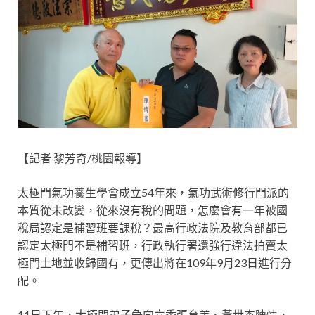
【記者 黎芳奇/桃園報導】
太極門氣功養生學會成立54年來，氣功武術修行門派的
本質從未改變，從來沒有稅的問題，怎麼會有一年被國
稅局認定是補習班要課稅？最高行政法院及教育部都已
認定太極門不是補習班，行政執行署還強行違法拍賣太
極門土地並收歸國有，更傳出將在109年9月23日進行分
配。
11日下午，太極門弟子急向立委
張
育美、黃世杰陳情，