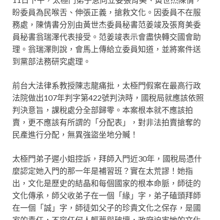
盼委員為民喉舌、伸張正義，搶救文化。因委員不在服
務處，陳情書分別由黃世杰委員秘書范姜竣及
張
育美委
員秘書翁瑞澤代表接受。范姜竣表示會盡快轉交國會助
理。翁瑞澤則說，會馬上傳給立委員知道，並將案件送
到黨部法務研究處理。
前台大法律系教授陳志龍痛批，太極門假案在最高行政
法院做出107年判字第422號判決時，國稅局就應該依照
判決意旨，課稅處分全部歸零。本案根本就不應該拍
賣，更不應該有所謂的「分配表」，對非法拍賣搶奪的
民產進行分配，無異強盜坐地分贓！
太極門弟子遲小姐控訴，拜師入門近30年，國稅局憑什
麼認定她入門的那一年是補習班？實在太荒謬！她指
出，文化是歷史的結晶和每個國家的根本命脈，師徒的
文化傳承，師父收弟子在一個「緣」字，弟子磕頭拜師
在一個「誠」字，師徒如父子的珍貴文化之保存，是國
家的責任，不容任何人輕蔑與破壞，政府迫害她的文化