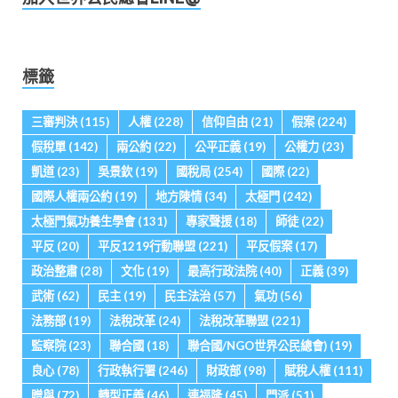
標籤
三審判決
(115)
人權
(228)
信仰自由
(21)
假案
(224)
假稅單
(142)
兩公約
(22)
公平正義
(19)
公權力
(23)
凱道
(23)
吳景欽
(19)
國稅局
(254)
國際
(22)
國際人權兩公約
(19)
地方陳情
(34)
太極門
(242)
太極門氣功養生學會
(131)
專家聲援
(18)
師徒
(22)
平反
(20)
平反1219行動聯盟
(221)
平反假案
(17)
政治整肅
(28)
文化
(19)
最高行政法院
(40)
正義
(39)
武術
(62)
民主
(19)
民主法治
(57)
氣功
(56)
法務部
(19)
法稅改革
(24)
法稅改革聯盟
(221)
監察院
(23)
聯合國
(18)
聯合國/NGO世界公民總會)
(19)
良心
(78)
行政執行署
(246)
財政部
(98)
賦稅人權
(111)
贈與
(72)
轉型正義
(46)
連福隆
(45)
門派
(51)