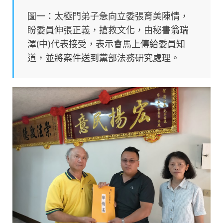
圖一：太極門弟子急向立委
張
育美陳情，
盼委員伸張正義，搶救文化，由秘書翁瑞
澤(中)代表接受，表示會馬上傳給委員知
道，並將案件送到黨部法務研究處理。