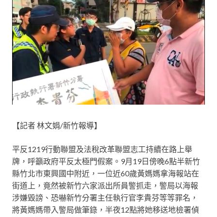
【記者 林文娟/新竹報導】
平反1219行動聯盟及法稅改革聯盟志工持續在路上舉
牌，呼籲政府平反太極門假案。9月19日傍晚6點半新竹
縣竹北市東興國中附近，一位近60歲黃媽媽拿海報站在
街道上，竟然被新竹六家派出所員警抓走，警局以海報
涉嫌毀謗、恐嚇新竹分署主任執行官李貴芬等等罪名，
將黃媽媽帶入警局做筆錄，半夜12點將她移送地檢署偵