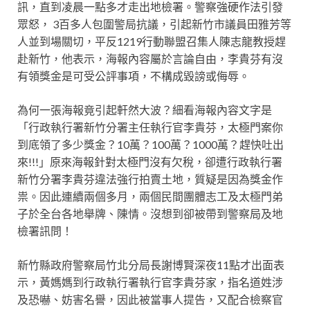
訊，直到凌晨一點多才走出地檢署。警察強硬作法引發
眾怒， 3百多人包圍警局抗議，引起新竹市議員田雅芳等
人並到場關切，平反1219行動聯盟召集人陳志龍教授趕
赴新竹，他表示，海報內容屬於言論自由，李貴芬有沒
有領獎金是可受公評事項，不構成毀謗或侮辱。
為何一張海報竟引起軒然大波？細看海報內容文字是
「行政執行署新竹分署主任執行官李貴芬，太極門案你
到底領了多少獎金？10萬？100萬？1000萬？趕快吐出
來!!!」原來海報針對太極門沒有欠稅，卻遭行政執行署
新竹分署李貴芬違法強行拍賣土地，質疑是因為獎金作
祟。因此連續兩個多月，兩個民間團體志工及太極門弟
子於全台各地舉牌、陳情。沒想到卻被帶到警察局及地
檢署訊問！
新竹縣政府警察局竹北分局長謝博賢深夜11點才出面表
示，黃媽媽到行政執行署執行官李貴芬家，指名道姓涉
及恐嚇、妨害名譽，因此被當事人提告，又配合檢察官