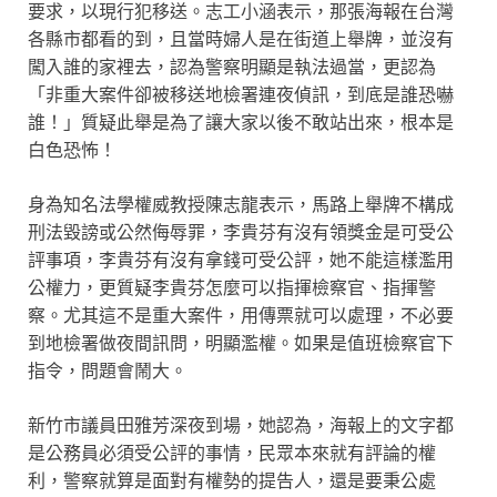
要求，以現行犯移送。志工小涵表示，那張海報在台灣
各縣市都看的到，且當時婦人是在街道上舉牌，並沒有
闖入誰的家裡去，認為警察明顯是執法過當，更認為
「非重大案件卻被移送地檢署連夜偵訊，到底是誰恐嚇
誰！」質疑此舉是為了讓大家以後不敢站出來，根本是
白色恐怖！
身為知名法學權威教授陳志龍表示，馬路上舉牌不構成
刑法毀謗或公然侮辱罪，李貴芬有沒有領獎金是可受公
評事項，李貴芬有沒有拿錢可受公評，她不能這樣濫用
公權力，更質疑李貴芬怎麼可以指揮檢察官、指揮警
察。尤其這不是重大案件，用傳票就可以處理，不必要
到地檢署做夜間訊問，明顯濫權。如果是值班檢察官下
指令，問題會鬧大。
新竹市議員田雅芳深夜到場，她認為，海報上的文字都
是公務員必須受公評的事情，民眾本來就有評論的權
利，警察就算是面對有權勢的提告人，還是要秉公處