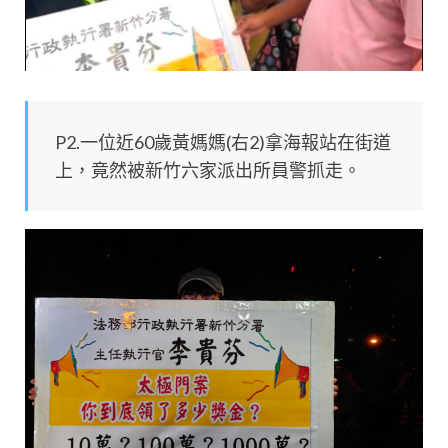
P2.一位近60歲黃媽媽(右2)拿海報站在街道
上，竟然被新竹六家派出所員警抓走。