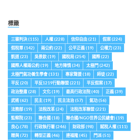
標籤
三審判決
(115)
人權
(228)
信仰自由
(21)
假案
(224)
假稅單
(142)
兩公約
(22)
公平正義
(19)
公權力
(23)
凱道
(23)
吳景欽
(19)
國稅局
(254)
國際
(22)
國際人權兩公約
(19)
地方陳情
(34)
太極門
(242)
太極門氣功養生學會
(131)
專家聲援
(18)
師徒
(22)
平反
(20)
平反1219行動聯盟
(221)
平反假案
(17)
政治整肅
(28)
文化
(19)
最高行政法院
(40)
正義
(39)
武術
(62)
民主
(19)
民主法治
(57)
氣功
(56)
法務部
(19)
法稅改革
(24)
法稅改革聯盟
(221)
監察院
(23)
聯合國
(18)
聯合國/NGO世界公民總會)
(19)
良心
(78)
行政執行署
(246)
財政部
(98)
賦稅人權
(111)
贈與
(72)
轉型正義
(46)
連福隆
(45)
門派
(51)