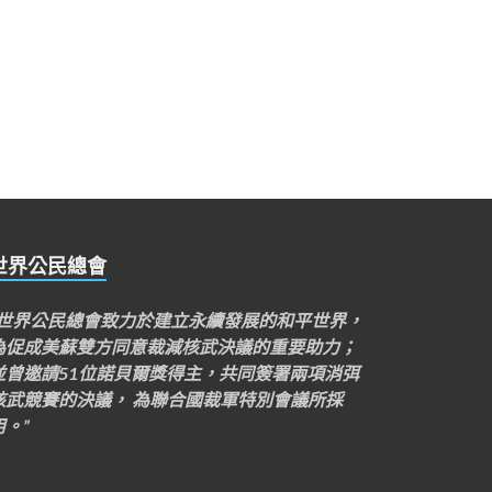
世界公民總會
“世界公民總會致力於建立永續發展的和平世界，
為促成美蘇雙方同意裁減核武決議的重要助力；
並曾邀請51位諾貝爾獎得主，共同簽署兩項消弭
核武競賽的決議， 為聯合國裁軍特別會議所採
用。”