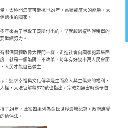
量，太極門怎麼可能抗爭24年，蓄積那麼大的能量。太
個落後的國家。
多年來為了爭取正義所付出的，早就超過這些假稅單的
要繼續努力。
有哪個團體敢像太極門一樣，走進社會向國家犯罪集團
度，就是一個陷阱，不改革，每年有好幾十萬人民會面
，人民才能自己做主。
示：追求幸福與文化傳承是生而為人與生俱來的權利，
人權，大法官解釋573號也指出，宗教如無害時應予包
持了24年，此案如果列為金氏世界最壞紀錄，政府應覺
的納保法。