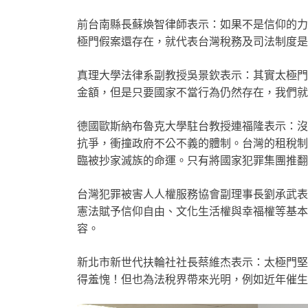
前台南縣長蘇煥智律師表示：如果不是信仰的力
極門假案還存在，就代表台灣稅務及司法制度是
真理大學法律系副教授吳景欽表示：其實太極門
金額，但是只要國家不當行為仍然存在，我們就
德國歐斯納布魯克大學駐台教授連福隆表示：沒
抗爭，衝撞政府不公不義的體制。台灣的租稅制
臨被抄家滅族的命運。只有將國家犯罪集團推翻
台灣犯罪被害人人權服務協會副理事長劉承武表
憲法賦予信仰自由、文化生活權與幸福權等基本
容。
新北市新世代扶輪社社長蔡維杰表示：太極門堅
得羞愧！但也為法稅界帶來光明，例如近年催生