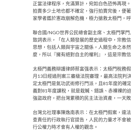
正當法律程序，充滿算計，宛如白色恐怖再現。
拍賣多少土地也都不確定，強行拍賣完後，便著
家學者鑑於憲政崩解危機，極力搶救太極門，呼
聯合國/NGO世界公民總會副主席、太極門掌
致詞表示，「在人類發展的歷史過程中，宗教信
思想，包括人類與宇宙之關係，人類生命之本然
麼，所以『擁有絕對自主的權利』，這是宗教信
太極門義務辯護律師蔡富强表示：太極門稅務假
月13日經過刑案三審級法院審理，最高法院判決
定太極門是氣功武術修行門派，且81年度的確
義對81年度課稅，就是栽贓、錯誤、赤裸裸的迫
強盜政府，把台灣累積的民主法治資產，一天敗
台灣北社理事陳逸南表示：在太極門假案，違法
查責任的行政執行官提告，人民的力量才不會被
行公權力時才會有人權的觀念。