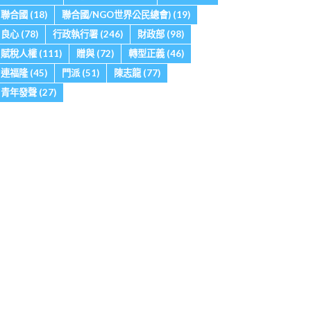
聯合國
(18)
聯合國/NGO世界公民總會)
(19)
良心
(78)
行政執行署
(246)
財政部
(98)
賦稅人權
(111)
贈與
(72)
轉型正義
(46)
連福隆
(45)
門派
(51)
陳志龍
(77)
青年發聲
(27)