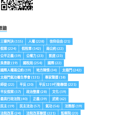
標籤
三審判決
(115)
人權
(228)
信仰自由
(21)
假案
(224)
假稅單
(142)
兩公約
(22)
公平正義
(19)
公權力
(23)
凱道
(23)
吳景欽
(19)
國稅局
(254)
國際
(22)
國際人權兩公約
(19)
地方陳情
(34)
太極門
(242)
太極門氣功養生學會
(131)
專家聲援
(18)
師徒
(22)
平反
(20)
平反1219行動聯盟
(221)
平反假案
(17)
政治整肅
(28)
文化
(19)
最高行政法院
(40)
正義
(39)
武術
(62)
民主
(19)
民主法治
(57)
氣功
(56)
法務部
(19)
法稅改革
(24)
法稅改革聯盟
(221)
監察院
(23)