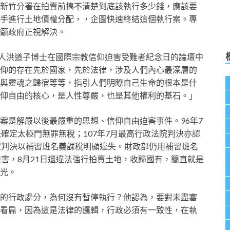
新竹分署在拍賣前搞不清楚到底該執行多少錢，應該要
手進行土地債權分配，，企圖快速終結這個執行案。專
籲政府正視解決。
門人洪道子博士在國際宗教信仰迫害受難者紀念日的論壇中
仰的存在先於國家，先於法律，涉及人們內心最深層的
與靈魂之歸宿等等，指引人們明瞭自己生命的根本是什
仰自由的核心，是人性尊嚴，也是其他權利的基石。」
案是解嚴以後最嚴重的思想、信仰自由迫害事件。96年7
確定太極門無罪無稅；107年7月最高行政法院判決亦認
定判決以補習班名義課稅明顯違失。財政部仍用補習班名
害，8月21日還違法強行拍賣土地，收歸國有，簡直就是
光。
的行政處分，為何沒有暫停執行？他認為，要對未盡審
看扁，因為這是法律的邏輯，行政必須有一致性，在執