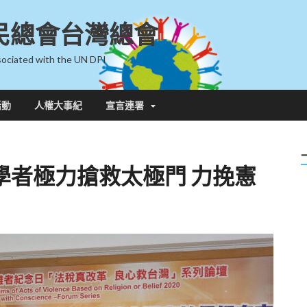
民總會台灣總會
ociated with the UN DPI
活動
人權大事紀
宣言連署
學者極力搶救太極門 力挽憲