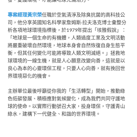
專案經理黃宗榮
任職於空氣清淨及除臭抗菌的高科技公
司，他分享英國知名科學家詹姆斯·拉夫洛克博士彙整分
析各項地球環境指標後，於1979年提出「垓雅假說」：
「地球是一個生命的有機體，人類過度工業及文明活動
將嚴重破壞自然環境，地球本身會自然恢復自身生態平
衡，但其任何變化可能將導致人類文明滅絕。」拯救地
球環境的一線生機，就是人心願意改變向善，這就是以
良心為本的心靈環保工程，只要人心向善，就有挽回世
界環境惡化的機會。
主辦單位最後呼籲從你我的「生活轉型」開始，推動綠
色低碳發展、積極應對氣候變化，成為我們共同守護地
球的使命。以實際行動號召大家，投身環保，守護青山
綠水，建構下一代健全、和諧的世界環境。