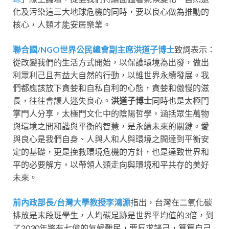
化及污染這三大地球危機的同時，要以良心做為推動的
核心，人類才能安居樂業。
聯合國/NGO世界公民總會副主席洪道子博士
致詞表示：
從改變我們的生活方式開始，以保護環境為出發，做出
利眾利己且有益大自然的行動，以維世界永續發展。我
們都應該放下貪婪和自私自利的心態，貪婪和傲慢的滋
長，往往會讓人迷失良心。
洪道子博士
同時也是太極門
掌門人分享，太極門文化中的陰陽哲學，涵括眾生萬物
與環境之間和諧與平衡的智慧，是永續未來的關鍵。愛
與良心是我們自身、人與人和人與環境之間達到平衡安
定的基礎，更是挽救環境危機的方針，也是達致世界和
平的必要解方，以帶領人類走向與環境和平共存的美好
未來。
前內政部長/台灣大學教授李鴻源
指出，台灣在二氧化碳
排放是末段班學生，人均碳足跡是世界平均值的3倍，到
了2030年將有七億的氣候難民，要反求諸己，算算自己