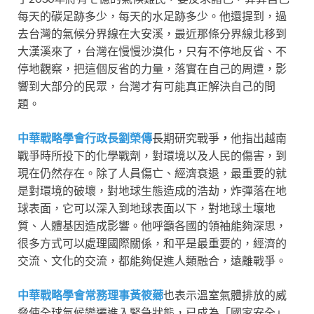
每天的碳足跡多少，每天的水足跡多少。他還提到，過
去台灣的氣候分界線在大安溪，最近那條分界線北移到
大漢溪來了，台灣在慢慢沙漠化，只有不停地反省、不
停地觀察，把這個反省的力量，落實在自己的周遭，影
響到大部分的民眾，台灣才有可能真正解決自己的問
題。
中華戰略學會行政長劉榮傳
長期研究戰爭
，
他指出越南
戰爭時所投下的化學戰劑，對環境以及人民的傷害，到
現在仍然存在。除了人員傷亡、經濟衰退，最重要的就
是對環境的破壞，對地球生態造成的浩劫，炸彈落在地
球表面，它可以深入到地球表面以下，對地球土壤地
質、人體基因造成影響。他呼籲各國的領袖能夠深思，
很多方式可以處理國際關係，和平是最重要的，經濟的
交流、文化的交流，都能夠促進人類融合，遠離戰爭。
中華戰略學會常務理事黃筱薌
也表示溫室氣體排放的威
脅使全球氣候變遷進入緊急狀態，已成為「國家安全」