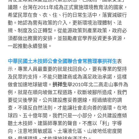
議題，台灣在2011年成為正式實施環境教育法的國家，
希望民眾在食、衣、住、行的日常生活中，落實減碳行
動。她認為需有政策的介入，更新環境治理體制、法
規、制度及公正轉型。從能源政策到產業政策，政府必
須都做出務實的安排，並鼓勵產官學界投資更多資源，
一起推動永續發展。
中華民國土木技師公會全國聯合會常務理事拱祥生
表
示，專業人員最重要的就是找回良心，要有專業的堅持
及民眾的支持，不能只聽建商或為滿足政治承諾，這樣
做會加速地球破壞。
拱祥生
舉2010年北二高走山事件為
例，就是在順向坡做工程道路，砍斷坡腳所造成，我們
要從災後學習，公共建設應妥善選線，經過縝密的調
查，不違反自然法則，才能讓社會走向善的循環。在地
球四、五十億年間，我們只是一小部分，公共建設應傾
聽土木技師、建築師專業的聲音，不應以「利」字導
向，注意地質敏感區、土壤液化區、山坡地低密度開
發，愛護環境，才能讓地球充滿活力。