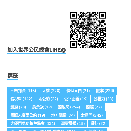
加入世界公民總會LINE@
標籤
三審判決
(115)
人權
(228)
信仰自由
(21)
假案
(224)
假稅單
(142)
兩公約
(22)
公平正義
(19)
公權力
(23)
凱道
(23)
吳景欽
(19)
國稅局
(254)
國際
(22)
國際人權兩公約
(19)
地方陳情
(34)
太極門
(242)
太極門氣功養生學會
(131)
專家聲援
(18)
師徒
(22)