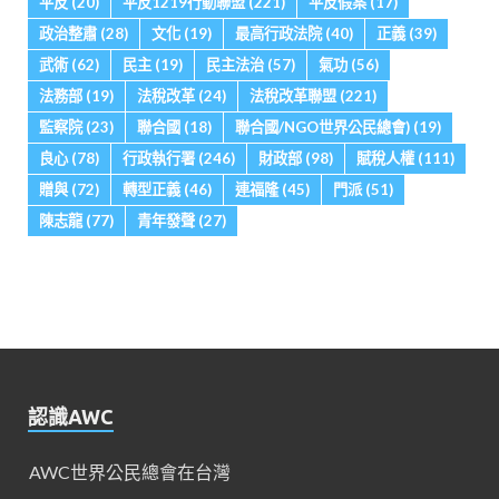
平反
(20)
平反1219行動聯盟
(221)
平反假案
(17)
政治整肅
(28)
文化
(19)
最高行政法院
(40)
正義
(39)
武術
(62)
民主
(19)
民主法治
(57)
氣功
(56)
法務部
(19)
法稅改革
(24)
法稅改革聯盟
(221)
監察院
(23)
聯合國
(18)
聯合國/NGO世界公民總會)
(19)
良心
(78)
行政執行署
(246)
財政部
(98)
賦稅人權
(111)
贈與
(72)
轉型正義
(46)
連福隆
(45)
門派
(51)
陳志龍
(77)
青年發聲
(27)
認識AWC
AWC世界公民總會在台灣