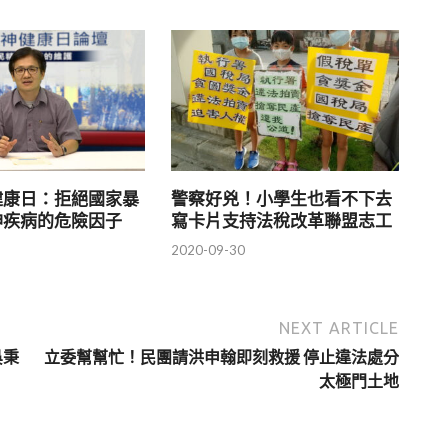
健康日：拒絕國家暴
警察好兇！小學生也看不下去
神疾病的危險因子
寫卡片支持法稅改革聯盟志工
2020-09-30
NEXT ARTICLE
吳秉
立委幫幫忙！民團請洪申翰即刻救援 停止違法處分
太極門土地