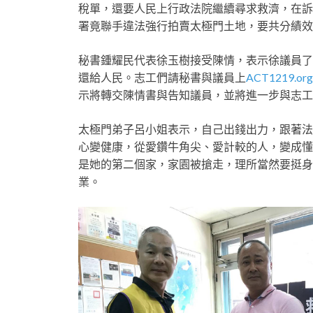
稅單，還要人民上行政法院繼續尋求救濟，在訴
署竟聯手違法強行拍賣太極門土地，要共分績
秘書鍾耀民代表徐玉樹接受陳情，表示徐議員了
還給人民。志工們請秘書與議員上
ACT1219.org
示將轉交陳情書與告知議員，並將進一步與志工
太極門弟子呂小姐表示，自己出錢出力，跟著法
心變健康，從愛鑽牛角尖、愛計較的人，變成懂
是她的第二個家，家園被搶走，理所當然要挺身
業。