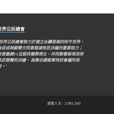
世界公民總會
“世界公民總會致力於建立永續發展的和平世界，
為促成美蘇雙方同意裁減核武決議的重要助力；
並曾邀請51位諾貝爾獎得主，共同簽署兩項消弭
核武競賽的決議， 為聯合國裁軍特別會議所採
用。”
瀏覽人次 : 2,081,260