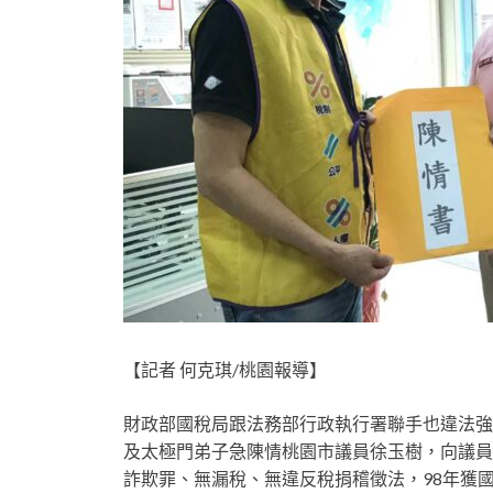
【記者 何克琪/桃園報導】
財政部國稅局跟法務部行政執行署聯手也違法強
及太極門弟子急陳情桃園市議員徐玉樹，向議員提
詐欺罪、無漏稅、無違反稅捐稽徵法，98年獲