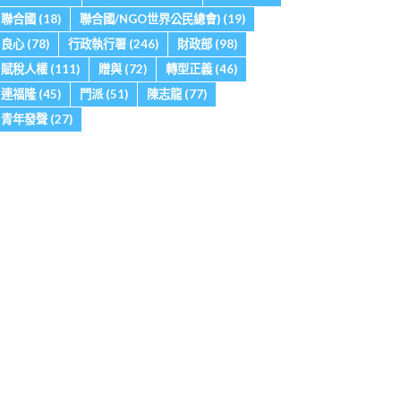
聯合國
(18)
聯合國/NGO世界公民總會)
(19)
良心
(78)
行政執行署
(246)
財政部
(98)
賦稅人權
(111)
贈與
(72)
轉型正義
(46)
連福隆
(45)
門派
(51)
陳志龍
(77)
青年發聲
(27)