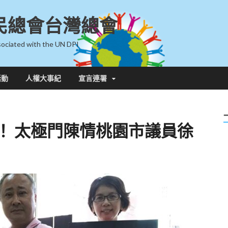
民總會台灣總會
ociated with the UN DPI
活動
人權大事紀
宣言連署
！ 太極門陳情桃園市議員徐