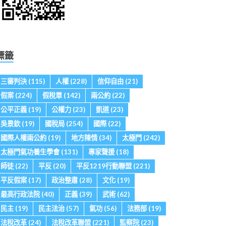
標籤
三審判決
(115)
人權
(228)
信仰自由
(21)
假案
(224)
假稅單
(142)
兩公約
(22)
公平正義
(19)
公權力
(23)
凱道
(23)
吳景欽
(19)
國稅局
(254)
國際
(22)
國際人權兩公約
(19)
地方陳情
(34)
太極門
(242)
太極門氣功養生學會
(131)
專家聲援
(18)
師徒
(22)
平反
(20)
平反1219行動聯盟
(221)
平反假案
(17)
政治整肅
(28)
文化
(19)
最高行政法院
(40)
正義
(39)
武術
(62)
民主
(19)
民主法治
(57)
氣功
(56)
法務部
(19)
法稅改革
(24)
法稅改革聯盟
(221)
監察院
(23)