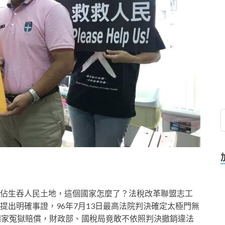
佔生吞人民土地，這個國家怎麼了？法稅改革聯盟志工
出明確事證，96年7月13日最高法院判決確定太極門無
國家冤獄賠償，財政部、國稅局竟敢不依照判決撤銷違法