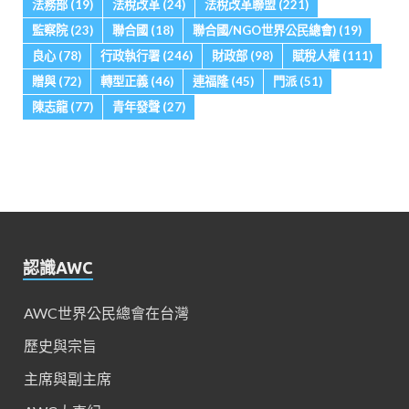
法務部
(19)
法稅改革
(24)
法稅改革聯盟
(221)
監察院
(23)
聯合國
(18)
聯合國/NGO世界公民總會)
(19)
良心
(78)
行政執行署
(246)
財政部
(98)
賦稅人權
(111)
贈與
(72)
轉型正義
(46)
連福隆
(45)
門派
(51)
陳志龍
(77)
青年發聲
(27)
認識AWC
AWC世界公民總會在台灣
歷史與宗旨
主席與副主席