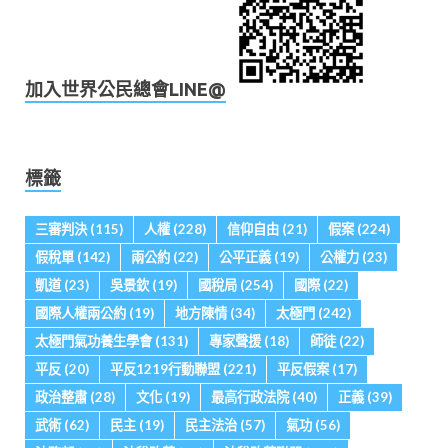
加入世界公民總會LINE@
標籤
三審判決
(115)
人權
(228)
信仰自由
(21)
假案
(224)
假稅單
(142)
兩公約
(22)
公平正義
(19)
公權力
(23)
凱道
(23)
吳景欽
(19)
國稅局
(254)
國際
(22)
國際人權兩公約
(19)
地方陳情
(34)
太極門
(242)
太極門氣功養生學會
(131)
專家聲援
(18)
師徒
(22)
平反
(20)
平反1219行動聯盟
(221)
平反假案
(17)
政治整肅
(28)
文化
(19)
最高行政法院
(40)
正義
(39)
武術
(62)
民主
(19)
民主法治
(57)
氣功
(56)