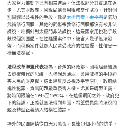
大家努力推動下已有相當進展，但法稅部分其實還在退
步，尤其財政部、國稅局還會用稅務當作武器，針對個
別團體以歧視性的手段，像是
太極門案
，
太極門
是氣功
武術修行團體，其他的武術宗教修行團體都沒有被非法
課稅，唯獨針對太極門非法課稅，這是國家用稅務手段
歧視個別團體。在性騷擾案件中，被害人幾乎無法發
聲，而稅務案件就像人民遭受政府的性騷擾、性侵害一
樣無法發聲。
法稅改革聯盟代表
認為，台灣的財政部、國稅局延續過
去威權時代的思維，人權觀念薄弱，會用威權的手段迫
害人民的財產權，嚴重違反反歧視及平等原則，政府結
構性犯罪、貪腐問題嚴重侵害人權。尤其是轉型正義，
將時間限縮在1945至1992年，在這個期間之外，政府犯
下的錯誤，正義就無法得到伸張，希望委員能將法稅問
題及轉型正義納入結構性結論。
場外的民團陳情從白天到黑夜，長達11個小時的抗爭，