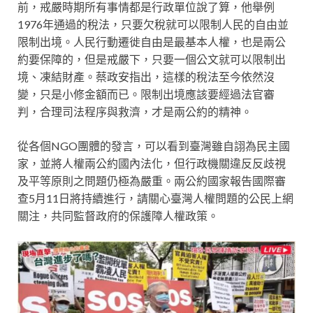
前，戒嚴時期所有事情都是行政單位說了算，他舉例
1976年通過的稅法，只要欠稅就可以限制人民的自由並
限制出境。人民行動遷徙自由是最基本人權，也是兩公
約要保障的，但是戒嚴下，只要一個公文就可以限制出
境、凍結財產。蔡政安指出，這樣的稅法至今依然沒
變，只是小修金額而已。限制出境應該要經過法官審
判，合理司法程序與救濟，才是兩公約的精神。
從各個NGO團體的發言，可以看到臺灣雖自詡為民主國
家，並將人權兩公約國內法化，但行政機關違反反歧視
及平等原則之問題仍極為嚴重。兩公約國家報告國際審
查5月11日將持續進行，請關心臺灣人權問題的公民上網
關注，共同監督政府的保護障人權政策。