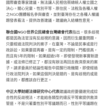
國際審查專家建議，無法讓人民相信蔡總統人權立國之
決心。關心兒童、性別平等、原住民、法稅及各種人權
之NGO團體報名參與審查，並對臺灣存在之各種人權議
題發表看法，提供改善建議，建議納入結構性意見。
聯合國NGO世界公民總會台灣總會代表
指出，很多歧視
都是因為法官沒有反歧視的意識，因而衍生嚴重問題，
只要經過法院判決的案子，在臺灣，不論是民事或是行
政訴訟，如果要提再審，是有一定的限制，門檻很高，
而且有5年的限制，如果超過5年，即使發現新事實新證
據，或法條已修正了，都沒有辦法再回去救濟原來的案
子。請求委員於結論性報告中提醒行政機關，即使經過
行政法院判決，如果這個判決是錯的、是有歧視的或是
違法的，都應該自行更正。
中正大學財經法律研究中心代表
建議政府要儘速完成綜
合性的反歧視法，才能給各類型的違反平等案提供救濟
管道，不是只著重性別平等議題而已，性別平等議題在