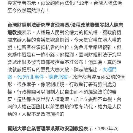
專家學者表示，兩公約國內法化已12年，台灣人權法治
至今依然蕩然無存！
台灣財經刑法研究學會理事長/法稅改革聯盟發起人陳志
龍教授
表示，人權是人民對公權力的抵抗權，讓政府機
關來辦人權的會議是觀念倒錯。今天是官權在演人權的
戲，迫害者在演抵抗者的地位，角色非常錯綜複雜，但
夾縫中還是有一條小路。他提到，臺灣財經刑法研究學
會遞出很多發言單都被掩蓋不准公布！他認為，真的想
改就該把所有的意見大鳴大放。陳志龍指出，
太極門
案
、
919竹北事件
、
陳青旭案
，政府都有違反兩公約的情
形，很多案子，像限制出境、行政執行署有強制處分
權，行政機關可以限制人民自由而不須經過法院的審
查，這些都違反世界人權潮流，加上立委都不重視，台
灣的人權正面臨比以前更嚴峻的寒冬時代，權力是人民
給的，人權不是政府施捨的
實踐大學企業管理學系蔡政安副教授
表示，1987年以