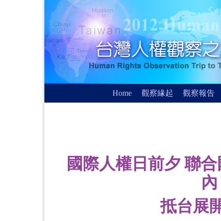
Home
觀察緣起
觀察報告
國際人權日前夕 聯合
內
抵台展